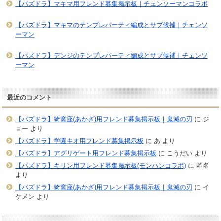
【パズドラ】マキマ用フレンド募集掲示板｜チェンソーマンコラボ
【パズドラ】マキマのテンプレパーティ編成とサブ候補｜チェンソ
ーマン
【パズドラ】デンジのテンプレパーティ編成とサブ候補｜チェンソ
ーマン
最近のコメント
【パズドラ】猗窩座(あかざ)用フレンド募集掲示板｜鬼滅の刃
に
ジ
ョー
より
【パズドラ】学園キオ用フレンド募集掲示板
に
あ
より
【パズドラ】アグリゲート用フレンド募集掲示板
に
こうだい
より
【パズドラ】キリン用フレンド募集掲示板(モンハンコラボ)
に
匿名
より
【パズドラ】猗窩座(あかざ)用フレンド募集掲示板｜鬼滅の刃
に
イ
ケメン
より