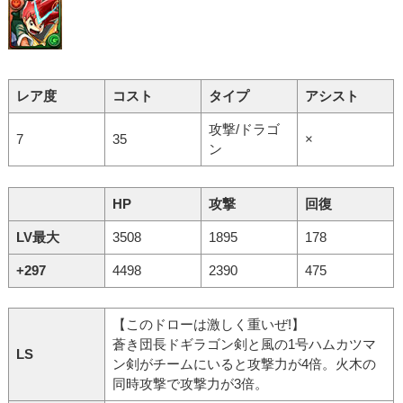
レア度
コスト
タイプ
アシスト
攻撃/ドラゴ
7
35
×
ン
HP
攻撃
回復
LV最大
3508
1895
178
+297
4498
2390
475
【このドローは激しく重いぜ!】
蒼き団長ドギラゴン剣と風の1号ハムカツマ
LS
ン剣がチームにいると攻撃力が4倍。火木の
同時攻撃で攻撃力が3倍。