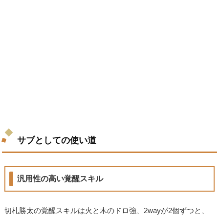
サブとしての使い道
汎用性の高い覚醒スキル
切札勝太の覚醒スキルは火と木のドロ強、2wayが2個ずつと、