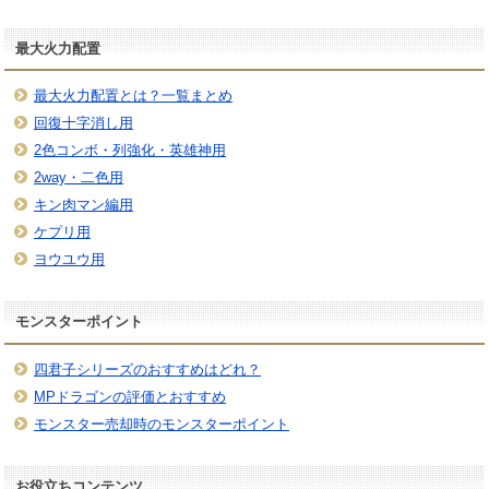
最大火力配置
最大火力配置とは？一覧まとめ
回復十字消し用
2色コンボ・列強化・英雄神用
2way・二色用
キン肉マン編用
ケプリ用
ヨウユウ用
モンスターポイント
四君子シリーズのおすすめはどれ？
MPドラゴンの評価とおすすめ
モンスター売却時のモンスターポイント
お役立ちコンテンツ