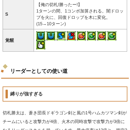
【俺の切札!勝ったー!】
1ターンの間、1コンボ加算される。闇ドロッ
S
プを火に、回復ドロップを木に変化。
(15→10ターン)
覚醒
リーダーとしての使い道
縛りが強すぎる
切札勝太は、蒼き団長ドギラゴン剣と風の1号ハムカツマン剣が
チームにいると攻撃力が4倍、火木の同時攻撃で攻撃力が3倍に