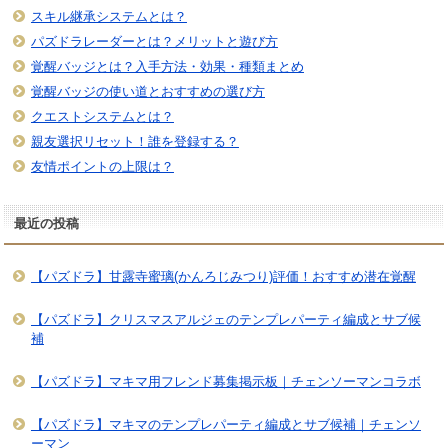
スキル継承システムとは？
パズドラレーダーとは？メリットと遊び方
覚醒バッジとは？入手方法・効果・種類まとめ
覚醒バッジの使い道とおすすめの選び方
クエストシステムとは？
親友選択リセット！誰を登録する？
友情ポイントの上限は？
最近の投稿
【パズドラ】甘露寺蜜璃(かんろじみつり)評価！おすすめ潜在覚醒
【パズドラ】クリスマスアルジェのテンプレパーティ編成とサブ候
補
【パズドラ】マキマ用フレンド募集掲示板｜チェンソーマンコラボ
【パズドラ】マキマのテンプレパーティ編成とサブ候補｜チェンソ
ーマン