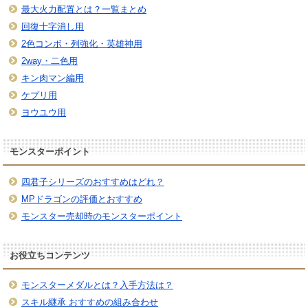
最大火力配置とは？一覧まとめ
回復十字消し用
2色コンボ・列強化・英雄神用
2way・二色用
キン肉マン編用
ケプリ用
ヨウユウ用
モンスターポイント
四君子シリーズのおすすめはどれ？
MPドラゴンの評価とおすすめ
モンスター売却時のモンスターポイント
お役立ちコンテンツ
モンスターメダルとは？入手方法は？
スキル継承 おすすめの組み合わせ