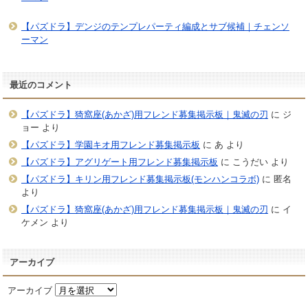
【パズドラ】デンジのテンプレパーティ編成とサブ候補｜チェンソ
ーマン
最近のコメント
【パズドラ】猗窩座(あかざ)用フレンド募集掲示板｜鬼滅の刃
に
ジ
ョー
より
【パズドラ】学園キオ用フレンド募集掲示板
に
あ
より
【パズドラ】アグリゲート用フレンド募集掲示板
に
こうだい
より
【パズドラ】キリン用フレンド募集掲示板(モンハンコラボ)
に
匿名
より
【パズドラ】猗窩座(あかざ)用フレンド募集掲示板｜鬼滅の刃
に
イ
ケメン
より
アーカイブ
アーカイブ