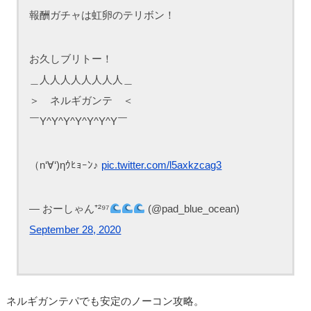
報酬ガチャは虹卵のテリボン！
お久しブリトー！
＿人人人人人人人人＿
＞ ネルギガンテ ＜
￣Y^Y^Y^Y^Y^Y^Y￣
（n‘∀‘)ηｳﾋｮｰﾝ♪
pic.twitter.com/l5axkzcag3
— おーしゃん⁺²⁹⁷
(@pad_blue_ocean)
September 28, 2020
ネルギガンテパでも安定のノーコン攻略。