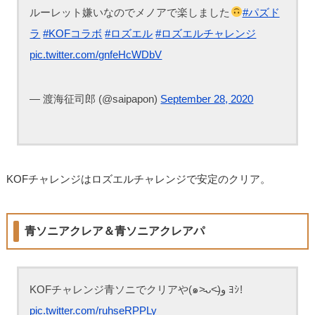
ルーレット嫌いなのでメノアで楽しました
#パズド
ラ
#KOFコラボ
#ロズエル
#ロズエルチャレンジ
pic.twitter.com/gnfeHcWDbV
— 渡海征司郎 (@saipapon)
September 28, 2020
KOFチャレンジはロズエルチャレンジで安定のクリア。
青ソニアクレア＆青ソニアクレアパ
KOFチャレンジ青ソニでクリアや(๑˃̵ᴗ˂̵)و ﾖｼ!
pic.twitter.com/ruhseRPPLy