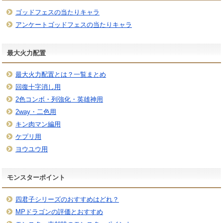
ゴッドフェスの当たりキャラ
アンケートゴッドフェスの当たりキャラ
最大火力配置
最大火力配置とは？一覧まとめ
回復十字消し用
2色コンボ・列強化・英雄神用
2way・二色用
キン肉マン編用
ケプリ用
ヨウユウ用
モンスターポイント
四君子シリーズのおすすめはどれ？
MPドラゴンの評価とおすすめ