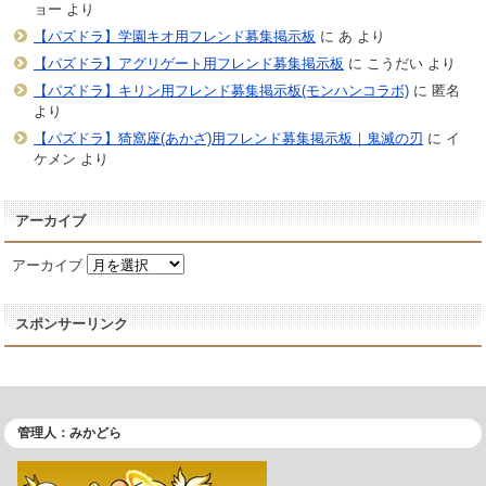
ョー
より
【パズドラ】学園キオ用フレンド募集掲示板
に
あ
より
【パズドラ】アグリゲート用フレンド募集掲示板
に
こうだい
より
【パズドラ】キリン用フレンド募集掲示板(モンハンコラボ)
に
匿名
より
【パズドラ】猗窩座(あかざ)用フレンド募集掲示板｜鬼滅の刃
に
イ
ケメン
より
アーカイブ
アーカイブ
スポンサーリンク
管理人：みかどら