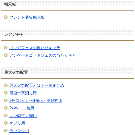
掲示板
フレンド募集掲示板
レアガチャ
ゴッドフェスの当たりキャラ
アンケートゴッドフェスの当たりキャラ
最大火力配置
最大火力配置とは？一覧まとめ
回復十字消し用
2色コンボ・列強化・英雄神用
2way・二色用
キン肉マン編用
ケプリ用
ヨウユウ用