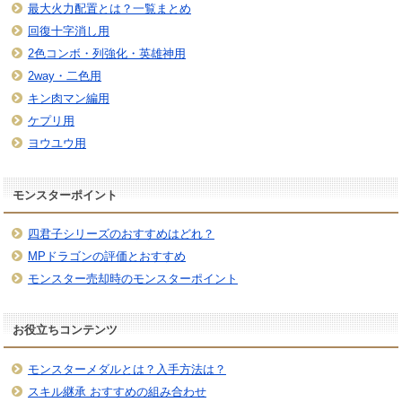
最大火力配置とは？一覧まとめ
回復十字消し用
2色コンボ・列強化・英雄神用
2way・二色用
キン肉マン編用
ケプリ用
ヨウユウ用
モンスターポイント
四君子シリーズのおすすめはどれ？
MPドラゴンの評価とおすすめ
モンスター売却時のモンスターポイント
お役立ちコンテンツ
モンスターメダルとは？入手方法は？
スキル継承 おすすめの組み合わせ