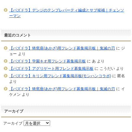
【パズドラ】デンジのテンプレパーティ編成とサブ候補｜チェンソ
ーマン
最近のコメント
【パズドラ】猗窩座(あかざ)用フレンド募集掲示板｜鬼滅の刃
に
ジ
ョー
より
【パズドラ】学園キオ用フレンド募集掲示板
に
あ
より
【パズドラ】アグリゲート用フレンド募集掲示板
に
こうだい
より
【パズドラ】キリン用フレンド募集掲示板(モンハンコラボ)
に
匿名
より
【パズドラ】猗窩座(あかざ)用フレンド募集掲示板｜鬼滅の刃
に
イ
ケメン
より
アーカイブ
アーカイブ