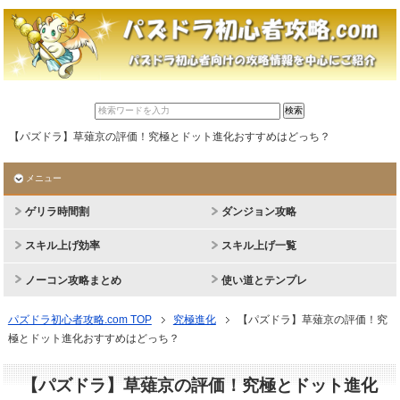
【パズドラ】草薙京の評価！究極とドット進化おすすめはどっち？
メニュー
ゲリラ時間割
ダンジョン攻略
スキル上げ効率
スキル上げ一覧
ノーコン攻略まとめ
使い道とテンプレ
パズドラ初心者攻略.com TOP
究極進化
【パズドラ】草薙京の評価！究
極とドット進化おすすめはどっち？
【パズドラ】草薙京の評価！究極とドット進化