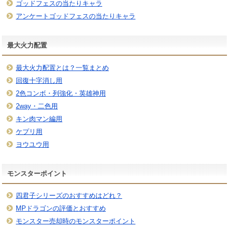
ゴッドフェスの当たりキャラ
アンケートゴッドフェスの当たりキャラ
最大火力配置
最大火力配置とは？一覧まとめ
回復十字消し用
2色コンボ・列強化・英雄神用
2way・二色用
キン肉マン編用
ケプリ用
ヨウユウ用
モンスターポイント
四君子シリーズのおすすめはどれ？
MPドラゴンの評価とおすすめ
モンスター売却時のモンスターポイント