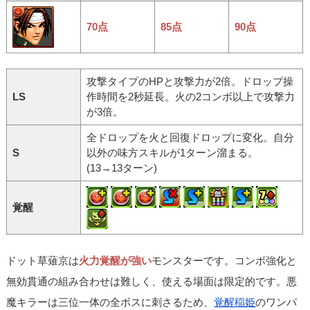
70点
85点
90点
攻撃タイプのHPと攻撃力が2倍。ドロップ操
LS
作時間を2秒延長。火の2コンボ以上で攻撃力
が3倍。
全ドロップを火と回復ドロップに変化。自分
S
以外の味方スキルが1ターン溜まる。
(13→13ターン)
覚醒
ドット草薙京は
火力覚醒が強い
モンスターです。コンボ強化と
無効貫通の組み合わせは難しく、使える場面は限定的です。悪
魔キラーは三位一体の全ボスに刺さるため、
覚醒稲姫
のワンパ