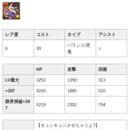
レア度
コスト
タイプ
アシスト
バランス/悪
6
30
○
魔
HP
攻撃
回復
LV最大
3253
1390
313
+297
4243
1885
610
限界突破+29
5219
2302
704
7
【キュンキュンさせちゃうよ?】