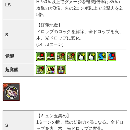
HP50％以上でダメージを軽減(倍率は35％)、
LS
攻撃力が3倍。火の2コンボ以上で攻撃力を2.
5倍。
【紅蓮地獄】
ドロップのロックを解除。全ドロップを火、
S
木、光ドロップに変化。
(14→9ターン)
覚醒
超覚醒
【キュン玉集め】
1ターンの間、敵の防御力が0になる。全ドロ
S
ップを火、木、光ドロップに変化。