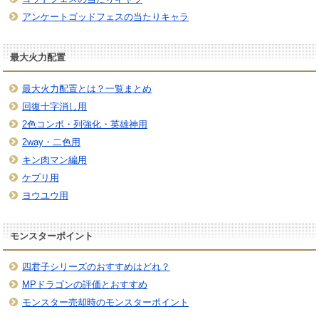
アンケートゴッドフェスの当たりキャラ
最大火力配置
最大火力配置とは？一覧まとめ
回復十字消し用
2色コンボ・列強化・英雄神用
2way・二色用
キン肉マン編用
ケプリ用
ヨウユウ用
モンスターポイント
四君子シリーズのおすすめはどれ？
MPドラゴンの評価とおすすめ
モンスター売却時のモンスターポイント