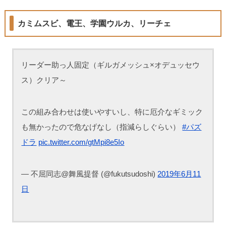
カミムスビ、電王、学園ウルカ、リーチェ
リーダー助っ人固定（ギルガメッシュ×オデュッセウ
ス）クリア～
この組み合わせは使いやすいし、特に厄介なギミック
も無かったので危なげなし（指減らしぐらい）
#パズ
ドラ
pic.twitter.com/gtMpi8e5Io
— 不屈同志@舞風提督 (@fukutsudoshi)
2019年6月11
日