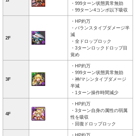
・999ターン状態異常無効
・99ターン4コンボ以下吸収
・HP約万
・バランスタイプダメージ半
減
2F
・全ドロップロック
・3ターンロックドロップ目
覚め
・HP約万
・999ターン状態異常無効
3F
・神/マシンタイプダメージ
半減
・1ターン操作時間減少
・HP約万
・3ターン自身の属性の弱属
4F
性を吸収
・回復ドロップロック
・HP約万