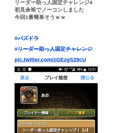
リーダー助っ人固定チャレンジ4
初見余裕でノーコンしました
今回1番簡単そうｗｗ
#パズドラ
#リーダー助っ人固定チャレンジ
pic.twitter.com/zGEzgS29cU