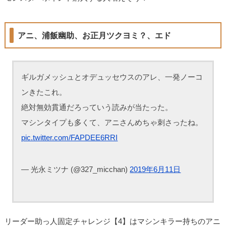
アニ、浦飯幽助、お正月ツクヨミ？、エド
ギルガメッシュとオデュッセウスのアレ、一発ノーコ
ンきたこれ。
絶対無効貫通だろっていう読みが当たった。
マシンタイプも多くて、アニさんめちゃ刺さったね。
pic.twitter.com/FAPDEE6RRI
— 光永ミツナ (@327_micchan)
2019年6月11日
リーダー助っ人固定チャレンジ【4】はマシンキラー持ちのアニ