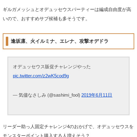
ギルガメッシュとオデュッセウスパーティーは編成自由度が高
いので、おすすめサブ候補も多そうです。
逢坂凛、火イルミナ、エレナ、攻撃オデドラ
オデュッセウス販促チャレンジやった
pic.twitter.com/z2wK5cod9g
— 気儘なさしみ (@sashimi_fool)
2019年6月11日
リーダー助っ人固定チャレンジ4のおかげで、オデュッセウスを
モンスターポイント購入する人増えそう？