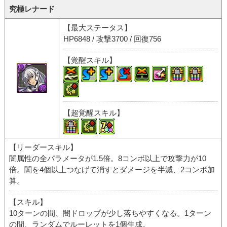
究極レナード
【最大ステータス】
HP6848 / 攻撃3700 / 回復756
【覚醒スキル】
【超覚醒スキル】
【リーダースキル】
闇属性の全パラメータが1.5倍。8コンボ以上で攻撃力が10
倍。闇を4個以上つなげて消すとダメージを半減、2コンボ加
算。
【スキル】
10ターンの間、闇ドロップが少し落ちやすくなる。1ターン
の間、ランダムでルーレットを1個生成。