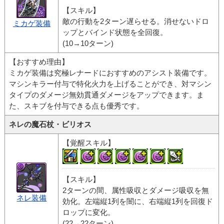
【スキル】
敵の行動を2ターン遅らせる。消せないドロ
ミカゲ装備
ップとバインド状態を全回復。
(10→10ターン)
【おすすめ理由】
ミカゲ装備は究極レナードにおすすめのアシスト装備です。
マシンキラー付与で特化火力を上げることができ、対マシン
タイプのダメージ無効貫通ダメージをアップできます。ま
た、スキブを付与できる点も優秀です。
ネレの魔石杖・ビリオス
【覚醒スキル】
【スキル】
2ターンの間、属性吸収とダメージ吸収を無
ネレ装備
効化。左端縦1列を闇に、右端縦1列を回復ド
ロップに変化。
(22→22ターン)