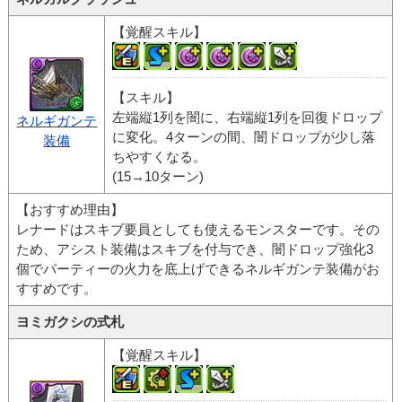
【覚醒スキル】
【スキル】
左端縦1列を闇に、右端縦1列を回復ドロップ
ネルギガンテ
に変化。4ターンの間、闇ドロップが少し落
装備
ちやすくなる。
(15→10ターン)
【おすすめ理由】
レナードはスキブ要員としても使えるモンスターです。その
ため、アシスト装備はスキブを付与でき、闇ドロップ強化3
個でパーティーの火力を底上げできるネルギガンテ装備がお
すすめです。
ヨミガクシの式札
【覚醒スキル】