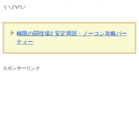
う＼(^o^)／
極限の闘技場2 安定周回・ノーコン攻略パー
ティー
スポンサーリンク