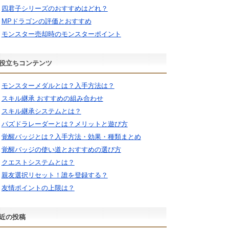
四君子シリーズのおすすめはどれ？
MPドラゴンの評価とおすすめ
モンスター売却時のモンスターポイント
役立ちコンテンツ
モンスターメダルとは？入手方法は？
スキル継承 おすすめの組み合わせ
スキル継承システムとは？
パズドラレーダーとは？メリットと遊び方
覚醒バッジとは？入手方法・効果・種類まとめ
覚醒バッジの使い道とおすすめの選び方
クエストシステムとは？
親友選択リセット！誰を登録する？
友情ポイントの上限は？
近の投稿