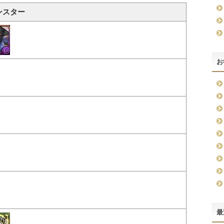
ンスター
お
最