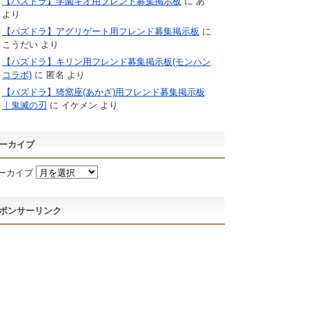
【パズドラ】学園キオ用フレンド募集掲示板
に
あ
より
【パズドラ】アグリゲート用フレンド募集掲示板
に
こうだい
より
【パズドラ】キリン用フレンド募集掲示板(モンハン
コラボ)
に
匿名
より
【パズドラ】猗窩座(あかざ)用フレンド募集掲示板
｜鬼滅の刃
に
イケメン
より
ーカイブ
ーカイブ
ポンサーリンク