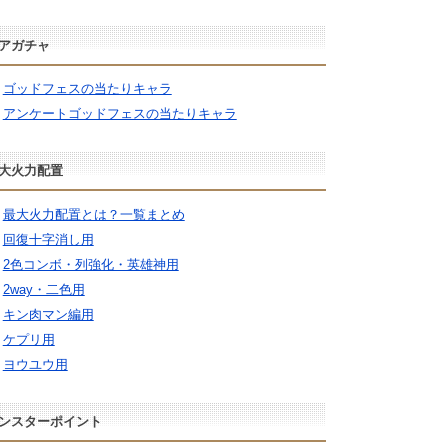
アガチャ
ゴッドフェスの当たりキャラ
アンケートゴッドフェスの当たりキャラ
大火力配置
最大火力配置とは？一覧まとめ
回復十字消し用
2色コンボ・列強化・英雄神用
2way・二色用
キン肉マン編用
ケプリ用
ヨウユウ用
ンスターポイント