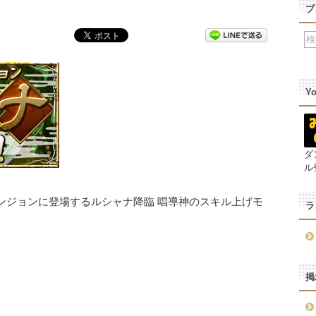
ブ
Y
ダ
ル
ンジョンに登場するルシャナ降臨 唱導神のスキル上げモ
ラ
掲