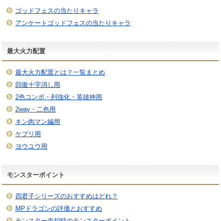
ゴッドフェスの当たりキャラ
アンケートゴッドフェスの当たりキャラ
最大火力配置
最大火力配置とは？一覧まとめ
回復十字消し用
2色コンボ・列強化・英雄神用
2way・二色用
キン肉マン編用
ケプリ用
ヨウユウ用
モンスターポイント
四君子シリーズのおすすめはどれ？
MPドラゴンの評価とおすすめ
モンスター売却時のモンスターポイント