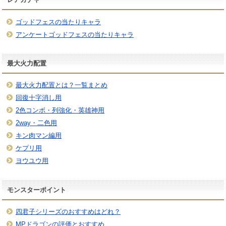
ゴッドフェスの当たりキャラ
アンケートゴッドフェスの当たりキャラ
最大火力配置
最大火力配置とは？一覧まとめ
回復十字消し用
2色コンボ・列強化・英雄神用
2way・二色用
キン肉マン編用
ケプリ用
ヨウユウ用
モンスターポイント
四君子シリーズのおすすめはどれ？
MPドラゴンの評価とおすすめ