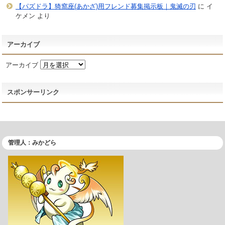
【パズドラ】猗窩座(あかざ)用フレンド募集掲示板｜鬼滅の刃
に
イ
ケメン
より
アーカイブ
アーカイブ
スポンサーリンク
管理人：みかどら