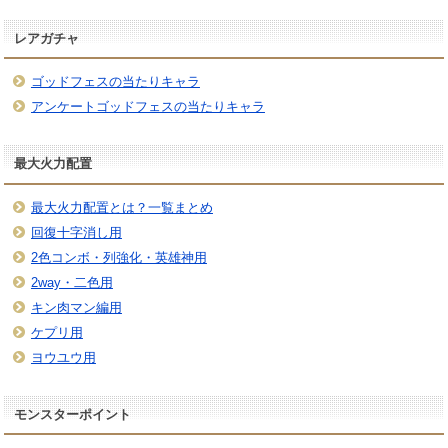
レアガチャ
ゴッドフェスの当たりキャラ
アンケートゴッドフェスの当たりキャラ
最大火力配置
最大火力配置とは？一覧まとめ
回復十字消し用
2色コンボ・列強化・英雄神用
2way・二色用
キン肉マン編用
ケプリ用
ヨウユウ用
モンスターポイント