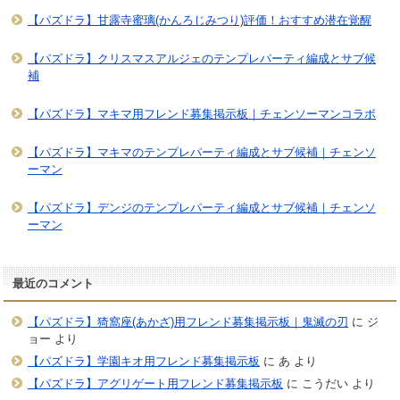
【パズドラ】甘露寺蜜璃(かんろじみつり)評価！おすすめ潜在覚醒
【パズドラ】クリスマスアルジェのテンプレパーティ編成とサブ候
補
【パズドラ】マキマ用フレンド募集掲示板｜チェンソーマンコラボ
【パズドラ】マキマのテンプレパーティ編成とサブ候補｜チェンソ
ーマン
【パズドラ】デンジのテンプレパーティ編成とサブ候補｜チェンソ
ーマン
最近のコメント
【パズドラ】猗窩座(あかざ)用フレンド募集掲示板｜鬼滅の刃
に
ジ
ョー
より
【パズドラ】学園キオ用フレンド募集掲示板
に
あ
より
【パズドラ】アグリゲート用フレンド募集掲示板
に
こうだい
より