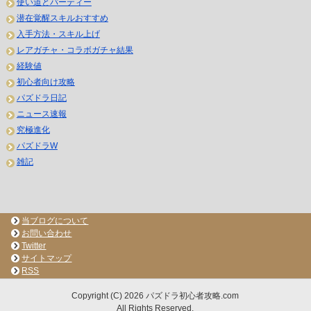
使い道とパーティー
潜在覚醒スキルおすすめ
入手方法・スキル上げ
レアガチャ・コラボガチャ結果
経験値
初心者向け攻略
パズドラ日記
ニュース速報
究極進化
パズドラW
雑記
当ブログについて
お問い合わせ
Twitter
サイトマップ
RSS
Copyright (C) 2026 パズドラ初心者攻略.com
All Rights Reserved.