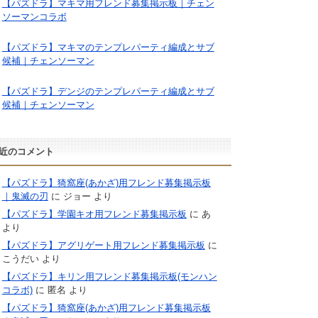
【パズドラ】マキマ用フレンド募集掲示板｜チェン
ソーマンコラボ
【パズドラ】マキマのテンプレパーティ編成とサブ
候補｜チェンソーマン
【パズドラ】デンジのテンプレパーティ編成とサブ
候補｜チェンソーマン
近のコメント
【パズドラ】猗窩座(あかざ)用フレンド募集掲示板
｜鬼滅の刃
に
ジョー
より
【パズドラ】学園キオ用フレンド募集掲示板
に
あ
より
【パズドラ】アグリゲート用フレンド募集掲示板
に
こうだい
より
【パズドラ】キリン用フレンド募集掲示板(モンハン
コラボ)
に
匿名
より
【パズドラ】猗窩座(あかざ)用フレンド募集掲示板