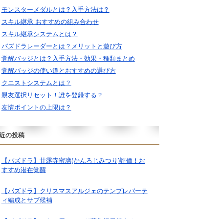
モンスターメダルとは？入手方法は？
スキル継承 おすすめの組み合わせ
スキル継承システムとは？
パズドラレーダーとは？メリットと遊び方
覚醒バッジとは？入手方法・効果・種類まとめ
覚醒バッジの使い道とおすすめの選び方
クエストシステムとは？
親友選択リセット！誰を登録する？
友情ポイントの上限は？
近の投稿
【パズドラ】甘露寺蜜璃(かんろじみつり)評価！お
すすめ潜在覚醒
【パズドラ】クリスマスアルジェのテンプレパーテ
ィ編成とサブ候補