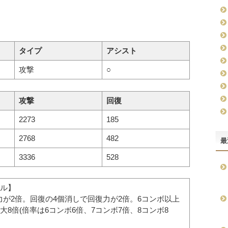
タイプ
アシスト
攻撃
○
攻撃
回復
2273
185
2768
482
最
3336
528
ル】
力が2倍。回復の4個消しで回復力が2倍。6コンボ以上
8倍(倍率は6コンボ6倍、7コンボ7倍、8コンボ8