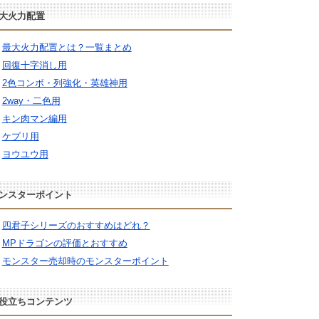
大火力配置
最大火力配置とは？一覧まとめ
回復十字消し用
2色コンボ・列強化・英雄神用
2way・二色用
キン肉マン編用
ケプリ用
ヨウユウ用
ンスターポイント
四君子シリーズのおすすめはどれ？
MPドラゴンの評価とおすすめ
モンスター売却時のモンスターポイント
役立ちコンテンツ