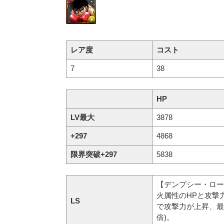
レア度
コスト
7
38
HP
LV最大
3878
+297
4868
限界突破+297
5838
【デンプシー・ロー
火属性のHPと攻撃
LS
で攻撃力が上昇、最大
倍)。