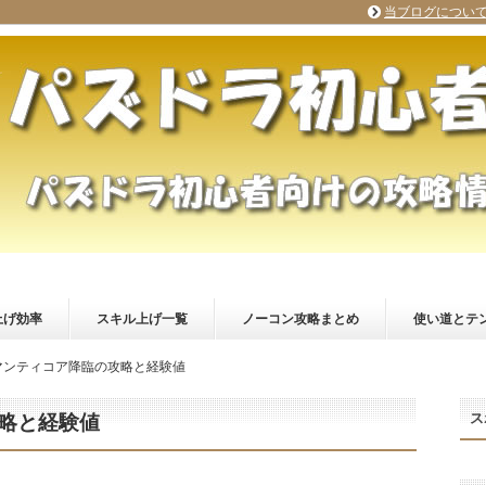
当ブログについ
上げ効率
スキル上げ一覧
ノーコン攻略まとめ
使い道とテ
マンティコア降臨の攻略と経験値
ス
略と経験値