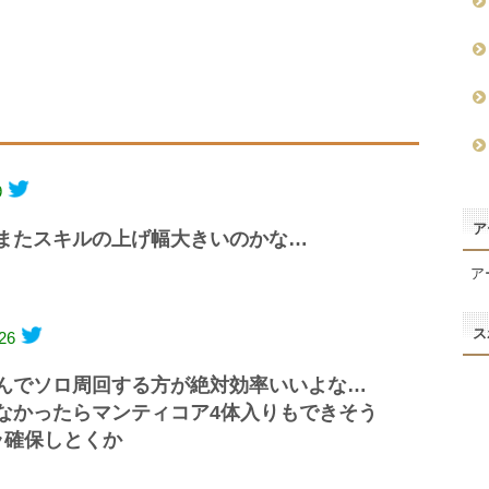
9
ア
またスキルの上げ幅大きいのかな…
ア
ス
26
んでソロ周回する方が絶対効率いいよな…
なかったらマンティコア4体入りもできそう
ラ確保しとくか