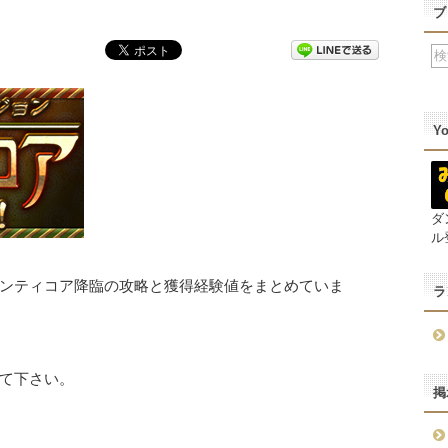
ブ
Y
ダ
ル
ンティコア降臨の攻略と獲得経験値をまとめていま
ラ
て下さい。
掲