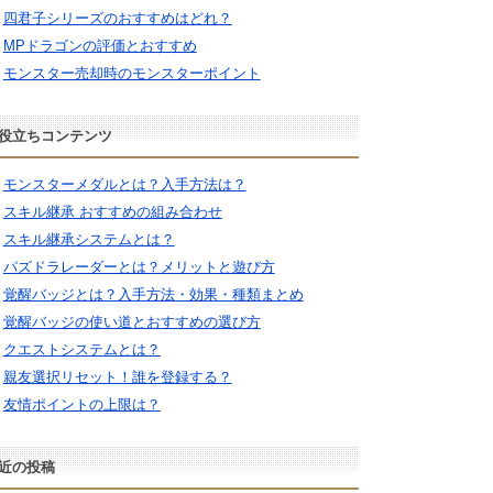
四君子シリーズのおすすめはどれ？
MPドラゴンの評価とおすすめ
モンスター売却時のモンスターポイント
役立ちコンテンツ
モンスターメダルとは？入手方法は？
スキル継承 おすすめの組み合わせ
スキル継承システムとは？
パズドラレーダーとは？メリットと遊び方
覚醒バッジとは？入手方法・効果・種類まとめ
覚醒バッジの使い道とおすすめの選び方
クエストシステムとは？
親友選択リセット！誰を登録する？
友情ポイントの上限は？
近の投稿