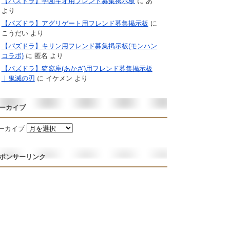
【パズドラ】学園キオ用フレンド募集掲示板
に
あ
より
【パズドラ】アグリゲート用フレンド募集掲示板
に
こうだい
より
【パズドラ】キリン用フレンド募集掲示板(モンハン
コラボ)
に
匿名
より
【パズドラ】猗窩座(あかざ)用フレンド募集掲示板
｜鬼滅の刃
に
イケメン
より
ーカイブ
ーカイブ
ポンサーリンク