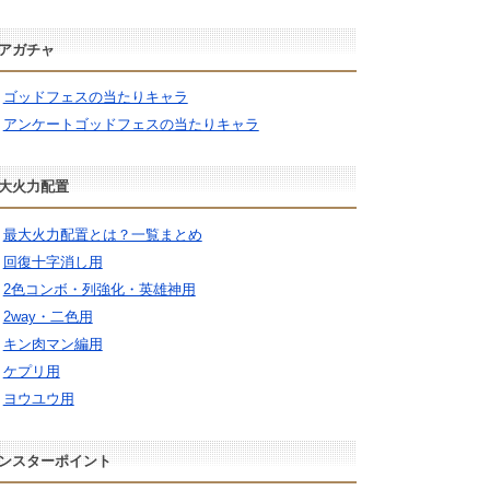
アガチャ
ゴッドフェスの当たりキャラ
アンケートゴッドフェスの当たりキャラ
大火力配置
最大火力配置とは？一覧まとめ
回復十字消し用
2色コンボ・列強化・英雄神用
2way・二色用
キン肉マン編用
ケプリ用
ヨウユウ用
ンスターポイント