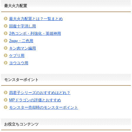
最大火力配置
最大火力配置とは？一覧まとめ
回復十字消し用
2色コンボ・列強化・英雄神用
2way・二色用
キン肉マン編用
ケプリ用
ヨウユウ用
モンスターポイント
四君子シリーズのおすすめはどれ？
MPドラゴンの評価とおすすめ
モンスター売却時のモンスターポイント
お役立ちコンテンツ