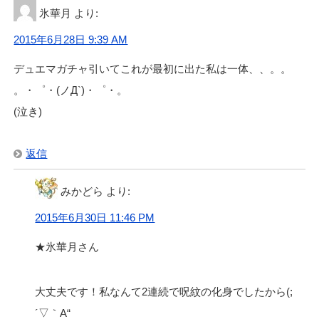
氷華月
より:
2015年6月28日 9:39 AM
デュエマガチャ引いてこれが最初に出た私は一体、、。。
。・゜・(ノД`)・゜・。
(泣き)
返信
みかどら
より:
2015年6月30日 11:46 PM
★氷華月さん
大丈夫です！私なんて2連続で呪紋の化身でしたから(;
´▽｀A“