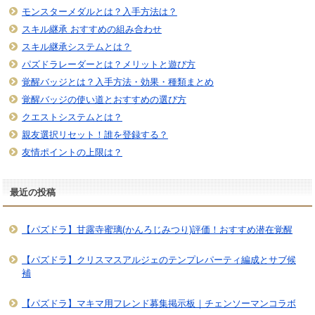
モンスターメダルとは？入手方法は？
スキル継承 おすすめの組み合わせ
スキル継承システムとは？
パズドラレーダーとは？メリットと遊び方
覚醒バッジとは？入手方法・効果・種類まとめ
覚醒バッジの使い道とおすすめの選び方
クエストシステムとは？
親友選択リセット！誰を登録する？
友情ポイントの上限は？
最近の投稿
【パズドラ】甘露寺蜜璃(かんろじみつり)評価！おすすめ潜在覚醒
【パズドラ】クリスマスアルジェのテンプレパーティ編成とサブ候
補
【パズドラ】マキマ用フレンド募集掲示板｜チェンソーマンコラボ