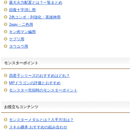
最大火力配置とは？一覧まとめ
回復十字消し用
2色コンボ・列強化・英雄神用
2way・二色用
キン肉マン編用
ケプリ用
ヨウユウ用
モンスターポイント
四君子シリーズのおすすめはどれ？
MPドラゴンの評価とおすすめ
モンスター売却時のモンスターポイント
お役立ちコンテンツ
モンスターメダルとは？入手方法は？
スキル継承 おすすめの組み合わせ