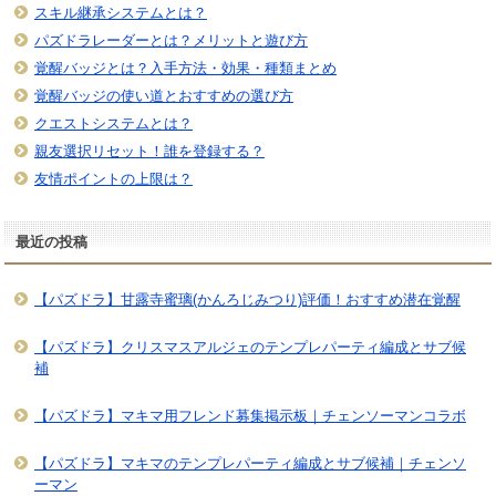
スキル継承システムとは？
パズドラレーダーとは？メリットと遊び方
覚醒バッジとは？入手方法・効果・種類まとめ
覚醒バッジの使い道とおすすめの選び方
クエストシステムとは？
親友選択リセット！誰を登録する？
友情ポイントの上限は？
最近の投稿
【パズドラ】甘露寺蜜璃(かんろじみつり)評価！おすすめ潜在覚醒
【パズドラ】クリスマスアルジェのテンプレパーティ編成とサブ候
補
【パズドラ】マキマ用フレンド募集掲示板｜チェンソーマンコラボ
【パズドラ】マキマのテンプレパーティ編成とサブ候補｜チェンソ
ーマン