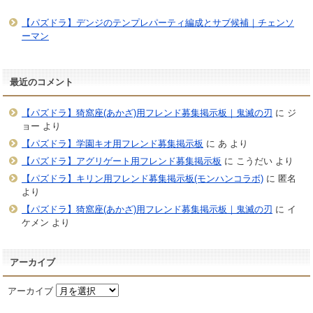
【パズドラ】デンジのテンプレパーティ編成とサブ候補｜チェンソ
ーマン
最近のコメント
【パズドラ】猗窩座(あかざ)用フレンド募集掲示板｜鬼滅の刃
に
ジ
ョー
より
【パズドラ】学園キオ用フレンド募集掲示板
に
あ
より
【パズドラ】アグリゲート用フレンド募集掲示板
に
こうだい
より
【パズドラ】キリン用フレンド募集掲示板(モンハンコラボ)
に
匿名
より
【パズドラ】猗窩座(あかざ)用フレンド募集掲示板｜鬼滅の刃
に
イ
ケメン
より
アーカイブ
アーカイブ