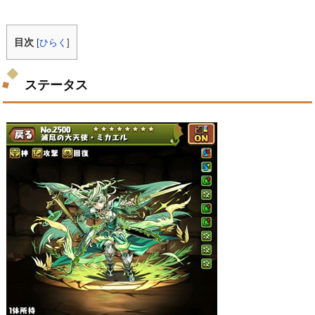
目次
[
ひらく
]
ステータス