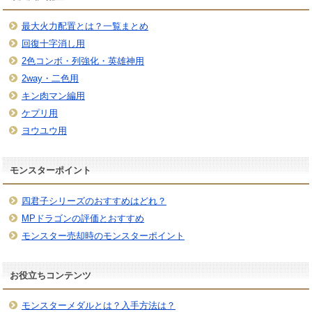
最大火力配置とは？一覧まとめ
回復十字消し用
2色コンボ・列強化・英雄神用
2way・二色用
キン肉マン編用
ケプリ用
ヨウユウ用
モンスターポイント
四君子シリーズのおすすめはどれ？
MPドラゴンの評価とおすすめ
モンスター売却時のモンスターポイント
お役立ちコンテンツ
モンスターメダルとは？入手方法は？