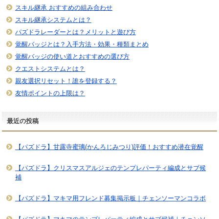
スキル継承 おすすめの組み合わせ
スキル継承システムとは？
パズドラレーダーとは？メリットと遊び方
覚醒バッジとは？入手方法・効果・種類まとめ
覚醒バッジの使い道とおすすめの選び方
クエストシステムとは？
親友選択リセット！誰を登録する？
友情ポイントの上限は？
最近の投稿
【パズドラ】甘露寺蜜璃(かんろじみつり)評価！おすすめ潜在覚醒
【パズドラ】クリスマスアルジェのテンプレパーティ編成とサブ候
補
【パズドラ】マキマ用フレンド募集掲示板｜チェンソーマンコラボ