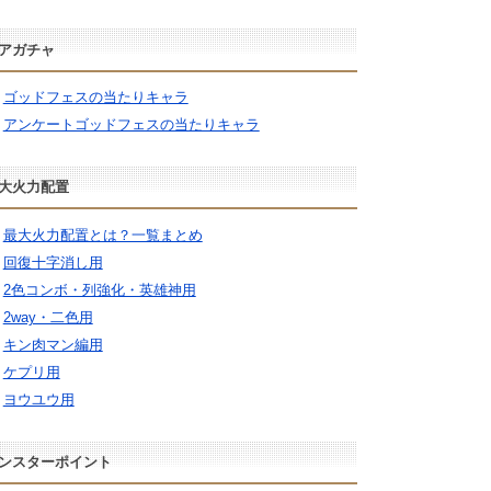
アガチャ
ゴッドフェスの当たりキャラ
アンケートゴッドフェスの当たりキャラ
大火力配置
最大火力配置とは？一覧まとめ
回復十字消し用
2色コンボ・列強化・英雄神用
2way・二色用
キン肉マン編用
ケプリ用
ヨウユウ用
ンスターポイント