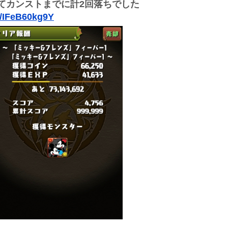
てカンストまでに計2回落ちでした
m/IFeB60kg9Y