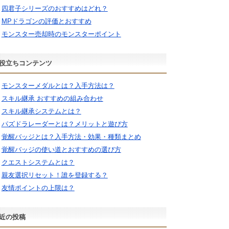
四君子シリーズのおすすめはどれ？
MPドラゴンの評価とおすすめ
モンスター売却時のモンスターポイント
役立ちコンテンツ
モンスターメダルとは？入手方法は？
スキル継承 おすすめの組み合わせ
スキル継承システムとは？
パズドラレーダーとは？メリットと遊び方
覚醒バッジとは？入手方法・効果・種類まとめ
覚醒バッジの使い道とおすすめの選び方
クエストシステムとは？
親友選択リセット！誰を登録する？
友情ポイントの上限は？
近の投稿