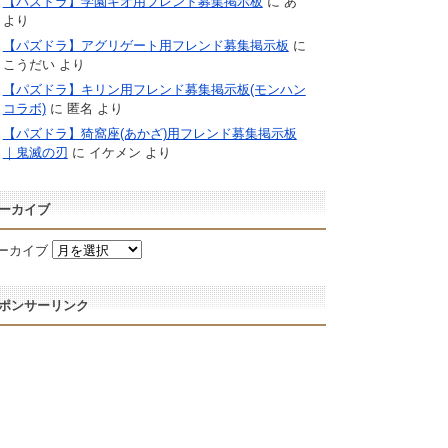
【パズドラ】学園キオ用フレンド募集掲示板
に
あ
より
【パズドラ】アグリゲート用フレンド募集掲示板
に
こうだい
より
【パズドラ】キリン用フレンド募集掲示板(モンハン
コラボ)
に
匿名
より
【パズドラ】猗窩座(あかざ)用フレンド募集掲示板
｜鬼滅の刃
に
イケメン
より
ーカイブ
ーカイブ
ポンサーリンク