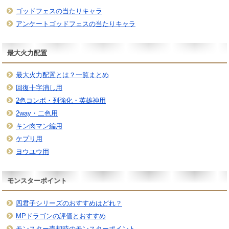
ゴッドフェスの当たりキャラ
アンケートゴッドフェスの当たりキャラ
最大火力配置
最大火力配置とは？一覧まとめ
回復十字消し用
2色コンボ・列強化・英雄神用
2way・二色用
キン肉マン編用
ケプリ用
ヨウユウ用
モンスターポイント
四君子シリーズのおすすめはどれ？
MPドラゴンの評価とおすすめ
モンスター売却時のモンスターポイント