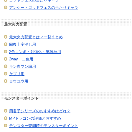
ゴッドフェスの当たりキャラ
アンケートゴッドフェスの当たりキャラ
最大火力配置
最大火力配置とは？一覧まとめ
回復十字消し用
2色コンボ・列強化・英雄神用
2way・二色用
キン肉マン編用
ケプリ用
ヨウユウ用
モンスターポイント
四君子シリーズのおすすめはどれ？
MPドラゴンの評価とおすすめ
モンスター売却時のモンスターポイント