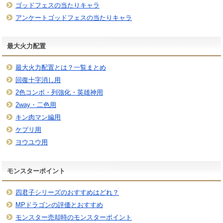
ゴッドフェスの当たりキャラ
アンケートゴッドフェスの当たりキャラ
最大火力配置
最大火力配置とは？一覧まとめ
回復十字消し用
2色コンボ・列強化・英雄神用
2way・二色用
キン肉マン編用
ケプリ用
ヨウユウ用
モンスターポイント
四君子シリーズのおすすめはどれ？
MPドラゴンの評価とおすすめ
モンスター売却時のモンスターポイント