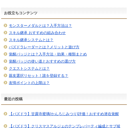
お役立ちコンテンツ
モンスターメダルとは？入手方法は？
スキル継承 おすすめの組み合わせ
スキル継承システムとは？
パズドラレーダーとは？メリットと遊び方
覚醒バッジとは？入手方法・効果・種類まとめ
覚醒バッジの使い道とおすすめの選び方
クエストシステムとは？
親友選択リセット！誰を登録する？
友情ポイントの上限は？
最近の投稿
【パズドラ】甘露寺蜜璃(かんろじみつり)評価！おすすめ潜在覚醒
【パズドラ】クリスマスアルジェのテンプレパーティ編成とサブ候