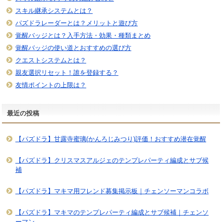
スキル継承システムとは？
パズドラレーダーとは？メリットと遊び方
覚醒バッジとは？入手方法・効果・種類まとめ
覚醒バッジの使い道とおすすめの選び方
クエストシステムとは？
親友選択リセット！誰を登録する？
友情ポイントの上限は？
最近の投稿
【パズドラ】甘露寺蜜璃(かんろじみつり)評価！おすすめ潜在覚醒
【パズドラ】クリスマスアルジェのテンプレパーティ編成とサブ候
補
【パズドラ】マキマ用フレンド募集掲示板｜チェンソーマンコラボ
【パズドラ】マキマのテンプレパーティ編成とサブ候補｜チェンソ
ーマン