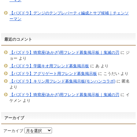
【パズドラ】デンジのテンプレパーティ編成とサブ候補｜チェンソ
ーマン
最近のコメント
【パズドラ】猗窩座(あかざ)用フレンド募集掲示板｜鬼滅の刃
に
ジ
ョー
より
【パズドラ】学園キオ用フレンド募集掲示板
に
あ
より
【パズドラ】アグリゲート用フレンド募集掲示板
に
こうだい
より
【パズドラ】キリン用フレンド募集掲示板(モンハンコラボ)
に
匿名
より
【パズドラ】猗窩座(あかざ)用フレンド募集掲示板｜鬼滅の刃
に
イ
ケメン
より
アーカイブ
アーカイブ