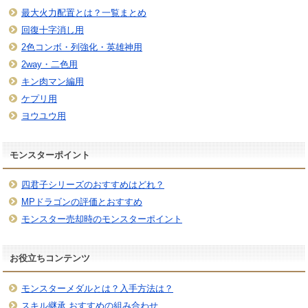
最大火力配置とは？一覧まとめ
回復十字消し用
2色コンボ・列強化・英雄神用
2way・二色用
キン肉マン編用
ケプリ用
ヨウユウ用
モンスターポイント
四君子シリーズのおすすめはどれ？
MPドラゴンの評価とおすすめ
モンスター売却時のモンスターポイント
お役立ちコンテンツ
モンスターメダルとは？入手方法は？
スキル継承 おすすめの組み合わせ