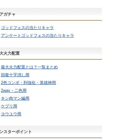
アガチャ
ゴッドフェスの当たりキャラ
アンケートゴッドフェスの当たりキャラ
大火力配置
最大火力配置とは？一覧まとめ
回復十字消し用
2色コンボ・列強化・英雄神用
2way・二色用
キン肉マン編用
ケプリ用
ヨウユウ用
ンスターポイント