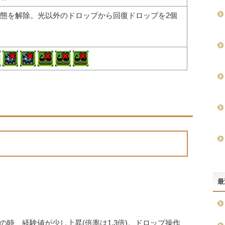
態を解除。光以外のドロップから回復ドロップを2個
最
時、経験値が少し上昇(倍率は1.3倍)。ドロップ操作