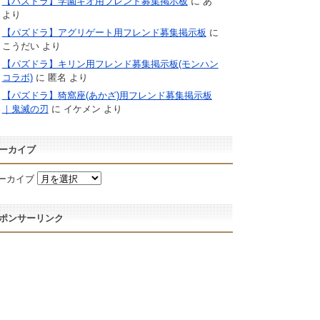
【パズドラ】学園キオ用フレンド募集掲示板
に
あ
より
【パズドラ】アグリゲート用フレンド募集掲示板
に
こうだい
より
【パズドラ】キリン用フレンド募集掲示板(モンハン
コラボ)
に
匿名
より
【パズドラ】猗窩座(あかざ)用フレンド募集掲示板
｜鬼滅の刃
に
イケメン
より
ーカイブ
ーカイブ
ポンサーリンク