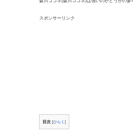
森川ココネ(森川ココネ)は強いのかどうかの参
スポンサーリンク
目次
[
ひらく
]