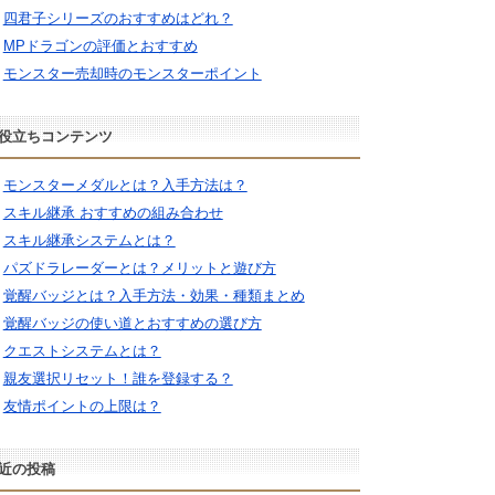
四君子シリーズのおすすめはどれ？
MPドラゴンの評価とおすすめ
モンスター売却時のモンスターポイント
役立ちコンテンツ
モンスターメダルとは？入手方法は？
スキル継承 おすすめの組み合わせ
スキル継承システムとは？
パズドラレーダーとは？メリットと遊び方
覚醒バッジとは？入手方法・効果・種類まとめ
覚醒バッジの使い道とおすすめの選び方
クエストシステムとは？
親友選択リセット！誰を登録する？
友情ポイントの上限は？
近の投稿