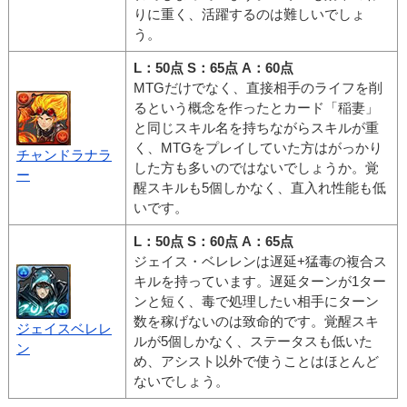
りに重く、活躍するのは難しいでしょ
う。
L：50点 S：65点 A：60点
MTGだけでなく、直接相手のライフを削
るという概念を作ったとカード「稲妻」
と同じスキル名を持ちながらスキルが重
く、MTGをプレイしていた方はがっかり
チャンドラナラ
した方も多いのではないでしょうか。覚
ー
醒スキルも5個しかなく、直入れ性能も低
いです。
L：50点 S：60点 A：65点
ジェイス・ベレレンは遅延+猛毒の複合ス
キルを持っています。遅延ターンが1ター
ンと短く、毒で処理したい相手にターン
数を稼げないのは致命的です。覚醒スキ
ジェイスベレレ
ルが5個しかなく、ステータスも低いた
ン
め、アシスト以外で使うことはほとんど
ないでしょう。