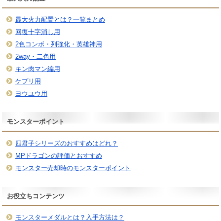
最大火力配置とは？一覧まとめ
回復十字消し用
2色コンボ・列強化・英雄神用
2way・二色用
キン肉マン編用
ケプリ用
ヨウユウ用
モンスターポイント
四君子シリーズのおすすめはどれ？
MPドラゴンの評価とおすすめ
モンスター売却時のモンスターポイント
お役立ちコンテンツ
モンスターメダルとは？入手方法は？