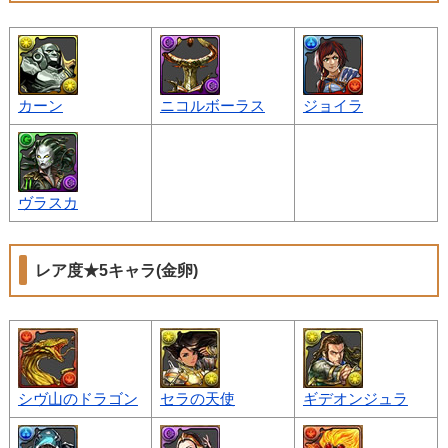
カーン
ニコルボーラス
ジョイラ
ヴラスカ
レア度★5キャラ(金卵)
シヴ山のドラゴン
セラの天使
ギデオンジュラ