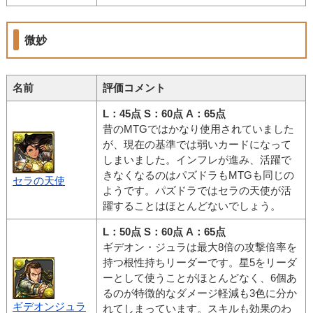
微妙
名前
評価コメント
L：45点 S：60点 A：65点
昔のMTGではかなり使用されていました
が、現在の基準では弱いカードになって
しまいました。インフレが進み、活躍で
きなくなるのはパズドラもMTGも同じの
セラの天使
ようです。パズドラではセラの天使が活
躍することはほとんどないでしょう。
L：50点 S：60点 A：65点
ギデオン・ジュラは最大8倍の攻撃倍率を
持つ根性持ちリーダーです。星5をリーダ
ーとして使うことがほとんどなく、6個あ
るのが特徴的なダメージ軽減も3色に分か
ギデオンジュラ
れてしまっています。スキルも効果のわ