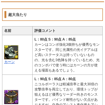
超大当たり
名前
評価コメント
L：80点 S：90点 A：85点
カーンはコンボ強化3個持ちが優秀なモン
スターです。同じ光属性の光イデアルほ
ど高いステータスは持っていないもの
の、光を含む3色陣を持っているため、光
カーン
のコンボパで使う時にはカーンの方が使
える場面もあるでしょう。
L：90点 S：85点 A：80点
ニコルボーラスは軽減倍率と最大30倍の
攻撃倍率を両立しており、環境トップが
狙えるほど優秀なリーダー向きのモンス
ターです。バインド耐性がない欠点があ
りますが、自身のアシスト進化後をアシ