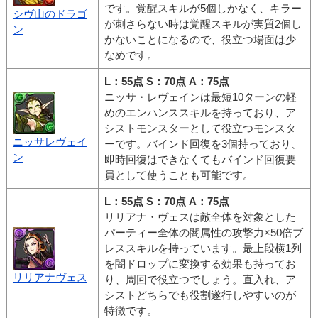
です。覚醒スキルが5個しかなく、キラー
シヴ山のドラゴ
が刺さらない時は覚醒スキルが実質2個し
ン
かないことになるので、役立つ場面は少
なめです。
L：55点 S：70点 A：75点
ニッサ・レヴェインは最短10ターンの軽
めのエンハンススキルを持っており、ア
シストモンスターとして役立つモンスタ
ニッサレヴェイ
ーです。バインド回復を3個持っており、
ン
即時回復はできなくてもバインド回復要
員として使うことも可能です。
L：55点 S：70点 A：75点
リリアナ・ヴェスは敵全体を対象とした
パーティー全体の闇属性の攻撃力×50倍ブ
レススキルを持っています。最上段横1列
を闇ドロップに変換する効果も持ってお
リリアナヴェス
り、周回で役立つでしょう。直入れ、ア
シストどちらでも役割遂行しやすいのが
特徴です。