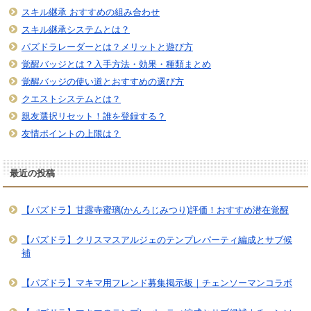
スキル継承 おすすめの組み合わせ
スキル継承システムとは？
パズドラレーダーとは？メリットと遊び方
覚醒バッジとは？入手方法・効果・種類まとめ
覚醒バッジの使い道とおすすめの選び方
クエストシステムとは？
親友選択リセット！誰を登録する？
友情ポイントの上限は？
最近の投稿
【パズドラ】甘露寺蜜璃(かんろじみつり)評価！おすすめ潜在覚醒
【パズドラ】クリスマスアルジェのテンプレパーティ編成とサブ候
補
【パズドラ】マキマ用フレンド募集掲示板｜チェンソーマンコラボ