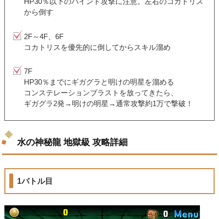
HP30％以下のバインド攻撃に注意。左右のコカトリス
から倒す
2F～4F、6F
コカトリスを優先的に倒してからスキル溜め
7F
HP30％までにギガグラと明けの明星を溜める
コンステレーションブラストを放ってきたら、
ギガグラ2発→明けの明星→通常攻撃約1万で撃破！
水の神秘龍 地獄級 攻略詳細
1バトル目