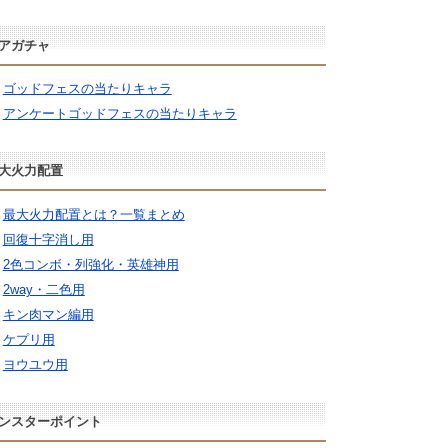
アガチャ
ゴッドフェスの当たりキャラ
アンケートゴッドフェスの当たりキャラ
大火力配置
最大火力配置とは？一覧まとめ
回復十字消し用
2色コンボ・列強化・英雄神用
2way・二色用
キン肉マン編用
ケプリ用
ヨウユウ用
ンスターポイント