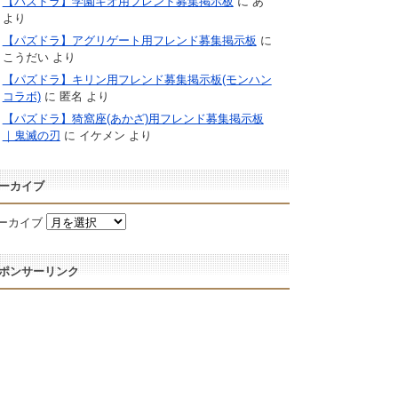
【パズドラ】学園キオ用フレンド募集掲示板
に
あ
より
【パズドラ】アグリゲート用フレンド募集掲示板
に
こうだい
より
【パズドラ】キリン用フレンド募集掲示板(モンハン
コラボ)
に
匿名
より
【パズドラ】猗窩座(あかざ)用フレンド募集掲示板
｜鬼滅の刃
に
イケメン
より
ーカイブ
ーカイブ
ポンサーリンク