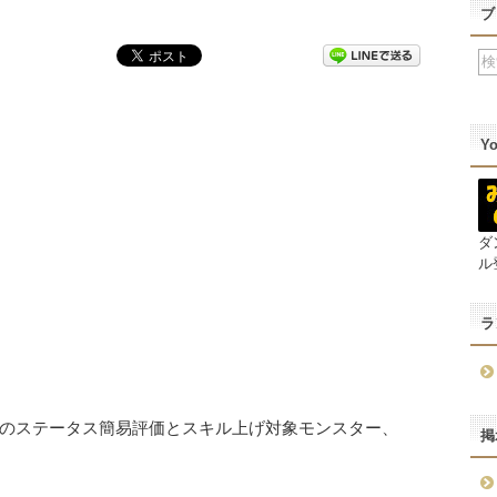
ブ
Y
ダ
ル
ラ
のステータス簡易評価とスキル上げ対象モンスター、
掲