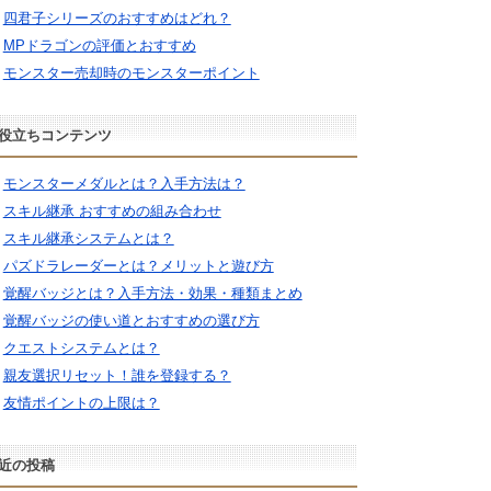
四君子シリーズのおすすめはどれ？
MPドラゴンの評価とおすすめ
モンスター売却時のモンスターポイント
役立ちコンテンツ
モンスターメダルとは？入手方法は？
スキル継承 おすすめの組み合わせ
スキル継承システムとは？
パズドラレーダーとは？メリットと遊び方
覚醒バッジとは？入手方法・効果・種類まとめ
覚醒バッジの使い道とおすすめの選び方
クエストシステムとは？
親友選択リセット！誰を登録する？
友情ポイントの上限は？
近の投稿