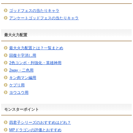
ゴッドフェスの当たりキャラ
アンケートゴッドフェスの当たりキャラ
最大火力配置
最大火力配置とは？一覧まとめ
回復十字消し用
2色コンボ・列強化・英雄神用
2way・二色用
キン肉マン編用
ケプリ用
ヨウユウ用
モンスターポイント
四君子シリーズのおすすめはどれ？
MPドラゴンの評価とおすすめ