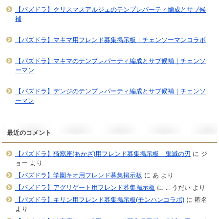
【パズドラ】クリスマスアルジェのテンプレパーティ編成とサブ候
補
【パズドラ】マキマ用フレンド募集掲示板｜チェンソーマンコラボ
【パズドラ】マキマのテンプレパーティ編成とサブ候補｜チェンソ
ーマン
【パズドラ】デンジのテンプレパーティ編成とサブ候補｜チェンソ
ーマン
最近のコメント
【パズドラ】猗窩座(あかざ)用フレンド募集掲示板｜鬼滅の刃
に
ジ
ョー
より
【パズドラ】学園キオ用フレンド募集掲示板
に
あ
より
【パズドラ】アグリゲート用フレンド募集掲示板
に
こうだい
より
【パズドラ】キリン用フレンド募集掲示板(モンハンコラボ)
に
匿名
より