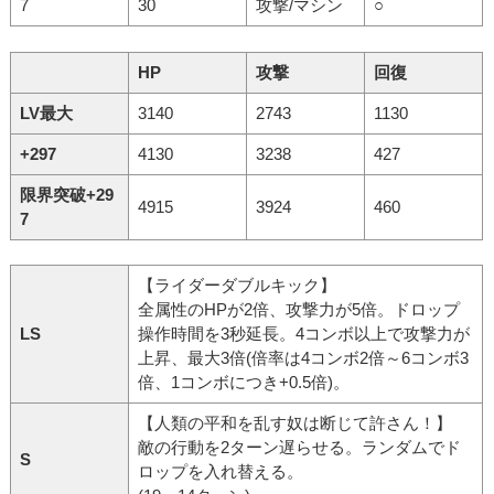
7
30
攻撃/マシン
○
HP
攻撃
回復
LV最大
3140
2743
1130
+297
4130
3238
427
限界突破+29
4915
3924
460
7
【ライダーダブルキック】
全属性のHPが2倍、攻撃力が5倍。ドロップ
LS
操作時間を3秒延長。4コンボ以上で攻撃力が
上昇、最大3倍(倍率は4コンボ2倍～6コンボ3
倍、1コンボにつき+0.5倍)。
【人類の平和を乱す奴は断じて許さん！】
敵の行動を2ターン遅らせる。ランダムでド
S
ロップを入れ替える。