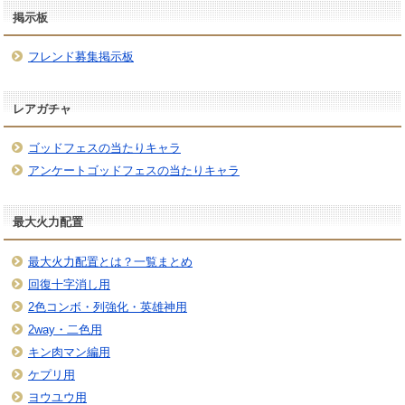
掲示板
フレンド募集掲示板
レアガチャ
ゴッドフェスの当たりキャラ
アンケートゴッドフェスの当たりキャラ
最大火力配置
最大火力配置とは？一覧まとめ
回復十字消し用
2色コンボ・列強化・英雄神用
2way・二色用
キン肉マン編用
ケプリ用
ヨウユウ用