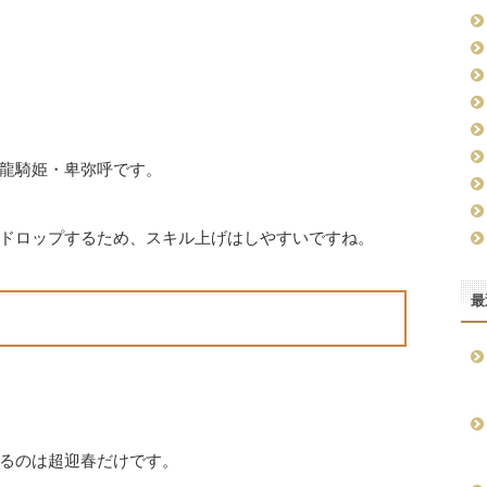
龍騎姫・卑弥呼です。
ドロップするため、スキル上げはしやすいですね。
最
るのは超迎春だけです。