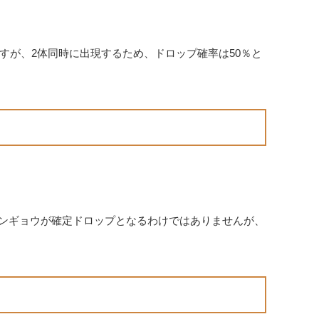
すが、2体同時に出現するため、ドロップ確率は50％と
ウンギョウが確定ドロップとなるわけではありませんが、