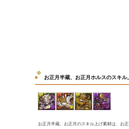
お正月半蔵、お正月ホルスのスキル
お正月半蔵、お正月のスキル上げ素材は、お正