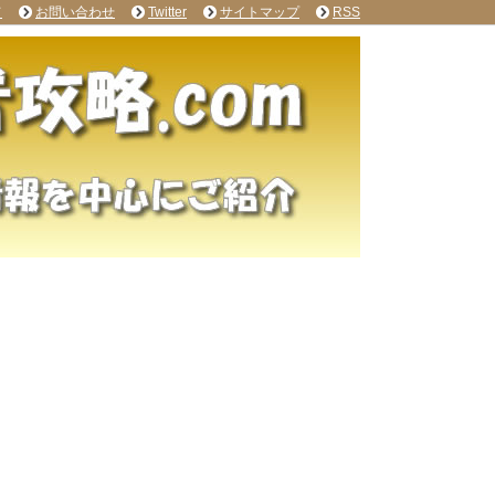
て
お問い合わせ
Twitter
サイトマップ
RSS