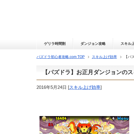
ゲリラ時間割
ダンジョン攻略
スキル
パズドラ初心者攻略.com TOP
スキル上げ効率
【パ
【パズドラ】お正月ダンジョンのス
2016年5月24日
[
スキル上げ効率
]