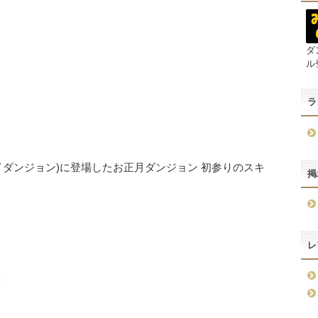
ダ
ル
ラ
ダンジョン)に登場したお正月ダンジョン 初参りのスキ
掲
レ
加