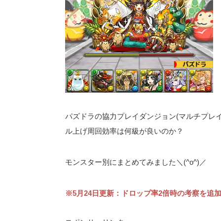
パズドラの協力プレイダンジョン(マルチプレイ
ル上げ周回効率は何級が良いのか？
モンスター別にまとめてみました＼(^o^)／
※5月24日更新：ドロップ率2倍時の考察を追