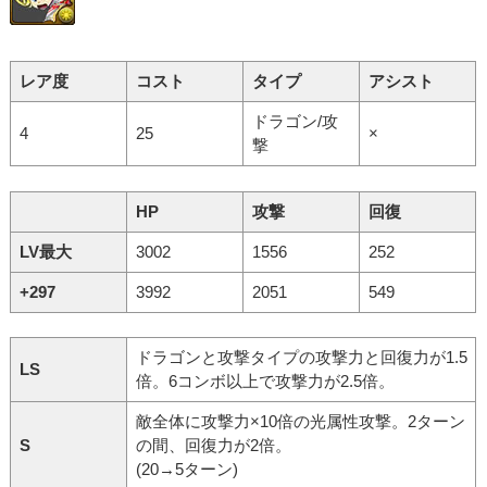
レア度
コスト
タイプ
アシスト
ドラゴン/攻
4
25
×
撃
HP
攻撃
回復
LV最大
3002
1556
252
+297
3992
2051
549
ドラゴンと攻撃タイプの攻撃力と回復力が1.5
LS
倍。6コンボ以上で攻撃力が2.5倍。
敵全体に攻撃力×10倍の光属性攻撃。2ターン
S
の間、回復力が2倍。
(20→5ターン)