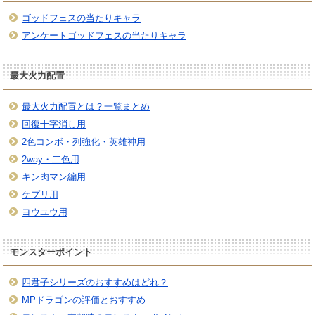
ゴッドフェスの当たりキャラ
アンケートゴッドフェスの当たりキャラ
最大火力配置
最大火力配置とは？一覧まとめ
回復十字消し用
2色コンボ・列強化・英雄神用
2way・二色用
キン肉マン編用
ケプリ用
ヨウユウ用
モンスターポイント
四君子シリーズのおすすめはどれ？
MPドラゴンの評価とおすすめ