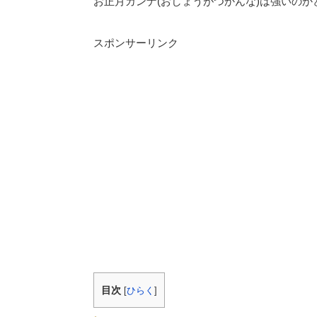
お正月カンナ(おしょうがつかんな)は強いの
スポンサーリンク
目次
[
ひらく
]