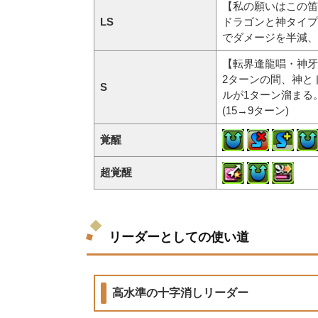
【私の願いはこの笛
LS
ドラゴンと神タイプ
でダメージを半減、
【転界逢龍唱・神牙
2ターンの間、神と
S
ルが1ターン溜まる
(15→9ターン)
覚醒
超覚醒
リーダーとしての使い道
高水準の十字消しリーダー