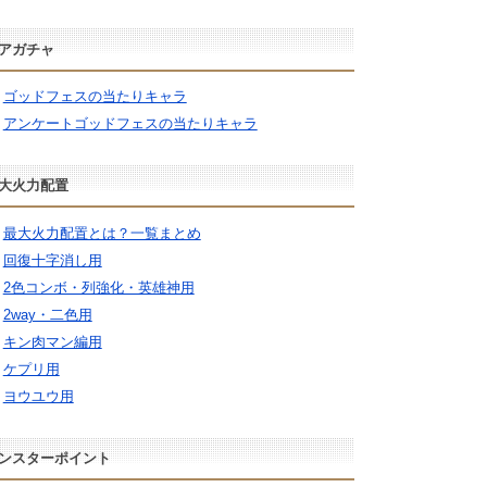
アガチャ
ゴッドフェスの当たりキャラ
アンケートゴッドフェスの当たりキャラ
大火力配置
最大火力配置とは？一覧まとめ
回復十字消し用
2色コンボ・列強化・英雄神用
2way・二色用
キン肉マン編用
ケプリ用
ヨウユウ用
ンスターポイント