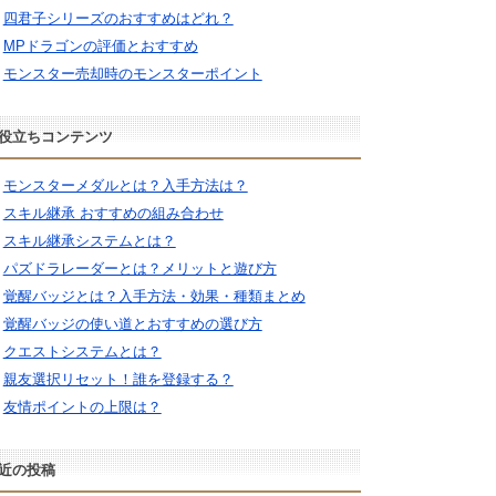
四君子シリーズのおすすめはどれ？
MPドラゴンの評価とおすすめ
モンスター売却時のモンスターポイント
役立ちコンテンツ
モンスターメダルとは？入手方法は？
スキル継承 おすすめの組み合わせ
スキル継承システムとは？
パズドラレーダーとは？メリットと遊び方
覚醒バッジとは？入手方法・効果・種類まとめ
覚醒バッジの使い道とおすすめの選び方
クエストシステムとは？
親友選択リセット！誰を登録する？
友情ポイントの上限は？
近の投稿