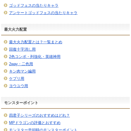
ゴッドフェスの当たりキャラ
アンケートゴッドフェスの当たりキャラ
最大火力配置
最大火力配置とは？一覧まとめ
回復十字消し用
2色コンボ・列強化・英雄神用
2way・二色用
キン肉マン編用
ケプリ用
ヨウユウ用
モンスターポイント
四君子シリーズのおすすめはどれ？
MPドラゴンの評価とおすすめ
モンスター売却時のモンスターポイント