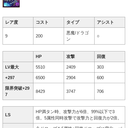
レア度
コスト
タイプ
アシスト
悪魔/ドラゴ
9
200
○
ン
HP
攻撃
回復
LV最大
5510
2409
303
+297
6500
2904
600
限界突破+29
8429
3747
706
7
HP満タン時、攻撃力が6倍、99%以下で3
LS
倍。5属性同時攻撃で攻撃力と回復力が2倍。