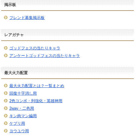
掲示板
フレンド募集掲示板
レアガチャ
ゴッドフェスの当たりキャラ
アンケートゴッドフェスの当たりキャラ
最大火力配置
最大火力配置とは？一覧まとめ
回復十字消し用
2色コンボ・列強化・英雄神用
2way・二色用
キン肉マン編用
ケプリ用
ヨウユウ用