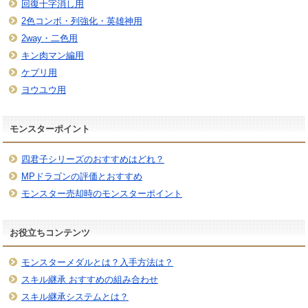
回復十字消し用
2色コンボ・列強化・英雄神用
2way・二色用
キン肉マン編用
ケプリ用
ヨウユウ用
モンスターポイント
四君子シリーズのおすすめはどれ？
MPドラゴンの評価とおすすめ
モンスター売却時のモンスターポイント
お役立ちコンテンツ
モンスターメダルとは？入手方法は？
スキル継承 おすすめの組み合わせ
スキル継承システムとは？