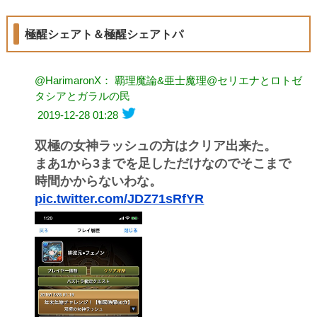
極醒シェアト＆極醒シェアトパ
@HarimaronX： 覇理魔論&亜士魔理@セリエナとロトゼ
タシアとガラルの民
2019-12-28 01:28
双極の女神ラッシュの方はクリア出来た。
まあ1から3までを足しただけなのでそこまで
時間かからないわな。
pic.twitter.com/JDZ71sRfYR