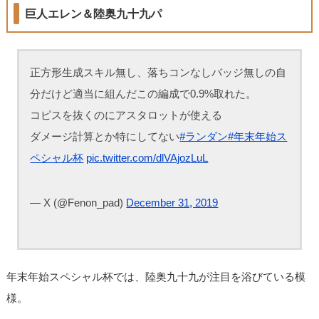
巨人エレン＆陸奥九十九パ
正方形生成スキル無し、落ちコンなしバッジ無しの自
分だけど適当に組んだこの編成で0.9%取れた。
コピスを抜くのにアスタロットが使える
ダメージ計算とか特にしてない
#ランダン
#年末年始ス
ペシャル杯
pic.twitter.com/dlVAjozLuL
— X (@Fenon_pad)
December 31, 2019
年末年始スペシャル杯では、陸奥九十九が注目を浴びている模
様。