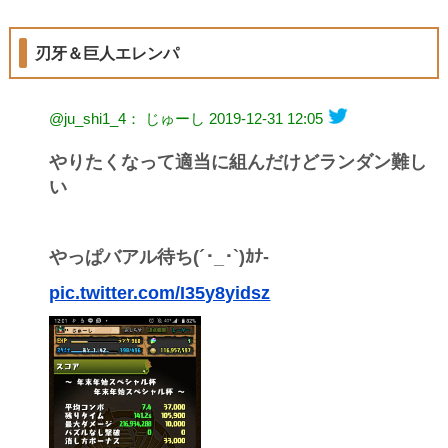
刃牙＆巨人エレンパ
@ju_shi1_4： じゅーし
2019-12-31 12:05
やりたくなって適当に組んだけどランダン難し
い
やっぱバアル待ち(´･_･`)ｶﾅ-
pic.twitter.com/I35y8yidsz