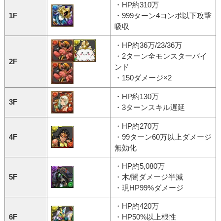
・HP約310万
1F
・999ターン4コンボ以下攻撃
吸収
・HP約36万/23/36万
・2ターン全モンスターバイ
2F
ンド
・150ダメージ×2
・HP約130万
3F
・3ターンスキル遅延
・HP約270万
4F
・99ターン60万以上ダメージ
無効化
・HP約5,080万
5F
・木/闇ダメージ半減
・現HP99%ダメージ
・HP約420万
6F
・HP50%以上根性