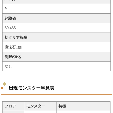
9
経験値
69,465
初クリア報酬
魔法石1個
制限/強化
なし
出現モンスター早見表
フロア
モンスター
特徴