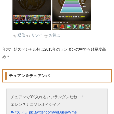
返信
リツイ
お気に
年末年始スペシャル杯は2019年のランダンの中でも難易度高
め？
チュアン＆チュアンパ
チュアンで3%入れるいいランダンだね！！
エレン？ナニソレオイシイノ
#パズドラ
pic.twitter.com/yeDuspvVms