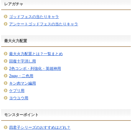
レアガチャ
ゴッドフェスの当たりキャラ
アンケートゴッドフェスの当たりキャラ
最大火力配置
最大火力配置とは？一覧まとめ
回復十字消し用
2色コンボ・列強化・英雄神用
2way・二色用
キン肉マン編用
ケプリ用
ヨウユウ用
モンスターポイント
四君子シリーズのおすすめはどれ？