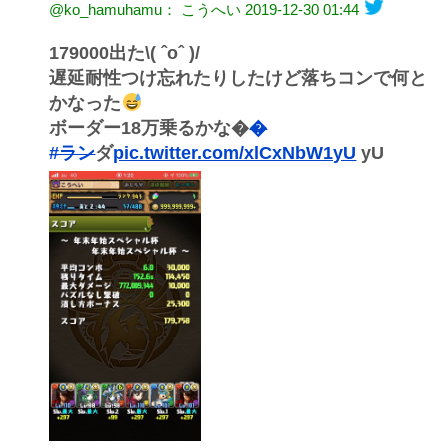
@ko_hamuhamu： こうへい
2019-12-30 01:44
179000出た\( ˆoˆ )/
遅延耐性つけ忘れたりしたけど落ちコンで何と
かなった
ボーダー18万乗るかな�
�
#ラン
ダ
pic.twitter.com/xlCxNbW1yU
yU