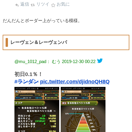
返信
リツイ
お気に
だんだんとボーダー上がっている模様。
レーヴェン＆レーヴェンパ
@mu_1012_pad： むう
2019-12-30 00:22
初日0.1％！
#ランダン
pic.twitter.com/djidnoQH8Q