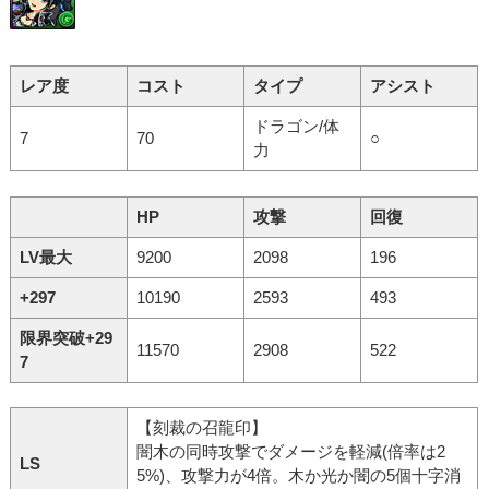
レア度
コスト
タイプ
アシスト
ドラゴン/体
7
70
○
力
HP
攻撃
回復
LV最大
9200
2098
196
+297
10190
2593
493
限界突破+29
11570
2908
522
7
【刻裁の召龍印】
闇木の同時攻撃でダメージを軽減(倍率は2
LS
5%)、攻撃力が4倍。木か光か闇の5個十字消