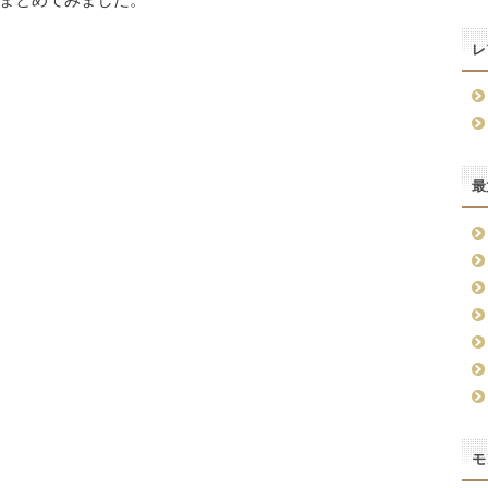
レ
最
モ