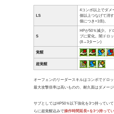
4コンボ以上でダメー
LS
個以上つなげて消す
個につき+1倍)。
HPが50％減少。
S
プに変化。闇ドロッ
(8→3ターン)
覚醒
超覚醒
オーフェンのリーダースキルはコンボでドロッ
最大攻撃倍率は高いものの、耐久面はダメージ
サブとしてはHP50％以下強化を3つ持ってい
らに超覚醒込みで
操作時間延長+を3つ持って