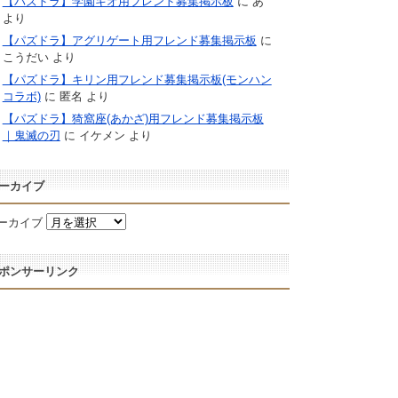
【パズドラ】学園キオ用フレンド募集掲示板
に
あ
より
【パズドラ】アグリゲート用フレンド募集掲示板
に
こうだい
より
【パズドラ】キリン用フレンド募集掲示板(モンハン
コラボ)
に
匿名
より
【パズドラ】猗窩座(あかざ)用フレンド募集掲示板
｜鬼滅の刃
に
イケメン
より
ーカイブ
ーカイブ
ポンサーリンク