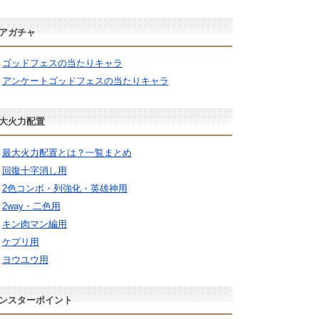
アガチャ
ゴッドフェスの当たりキャラ
アンケートゴッドフェスの当たりキャラ
大火力配置
最大火力配置とは？一覧まとめ
回復十字消し用
2色コンボ・列強化・英雄神用
2way・二色用
キン肉マン編用
ケプリ用
ヨウユウ用
ンスターポイント