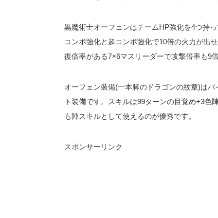
黒魔術士オーフェンはチームHP強化を4つ持
コンボ強化と超コンボ強化で10倍の火力が出
復倍率がある7×6マスリーダーで攻撃倍率も9
オーフェン装備(一本脚のドラゴンの紋章)はバ
ト装備です。スキルは99ターンの目覚め+3色
も陣スキルとして使えるのが優秀です。
スポンサーリンク