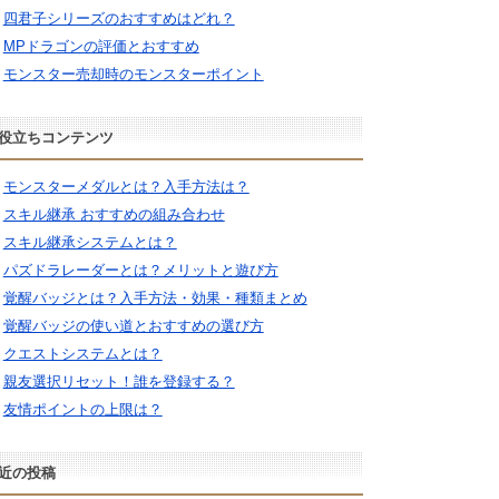
四君子シリーズのおすすめはどれ？
MPドラゴンの評価とおすすめ
モンスター売却時のモンスターポイント
役立ちコンテンツ
モンスターメダルとは？入手方法は？
スキル継承 おすすめの組み合わせ
スキル継承システムとは？
パズドラレーダーとは？メリットと遊び方
覚醒バッジとは？入手方法・効果・種類まとめ
覚醒バッジの使い道とおすすめの選び方
クエストシステムとは？
親友選択リセット！誰を登録する？
友情ポイントの上限は？
近の投稿