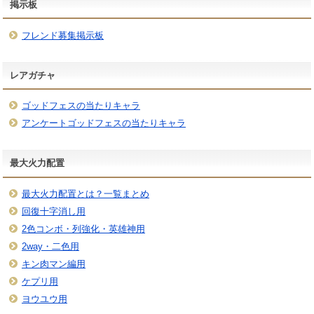
掲示板
フレンド募集掲示板
レアガチャ
ゴッドフェスの当たりキャラ
アンケートゴッドフェスの当たりキャラ
最大火力配置
最大火力配置とは？一覧まとめ
回復十字消し用
2色コンボ・列強化・英雄神用
2way・二色用
キン肉マン編用
ケプリ用
ヨウユウ用