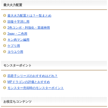
最大火力配置
最大火力配置とは？一覧まとめ
回復十字消し用
2色コンボ・列強化・英雄神用
2way・二色用
キン肉マン編用
ケプリ用
ヨウユウ用
モンスターポイント
四君子シリーズのおすすめはどれ？
MPドラゴンの評価とおすすめ
モンスター売却時のモンスターポイント
お役立ちコンテンツ