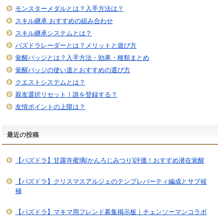
モンスターメダルとは？入手方法は？
スキル継承 おすすめの組み合わせ
スキル継承システムとは？
パズドラレーダーとは？メリットと遊び方
覚醒バッジとは？入手方法・効果・種類まとめ
覚醒バッジの使い道とおすすめの選び方
クエストシステムとは？
親友選択リセット！誰を登録する？
友情ポイントの上限は？
最近の投稿
【パズドラ】甘露寺蜜璃(かんろじみつり)評価！おすすめ潜在覚醒
【パズドラ】クリスマスアルジェのテンプレパーティ編成とサブ候
補
【パズドラ】マキマ用フレンド募集掲示板｜チェンソーマンコラボ