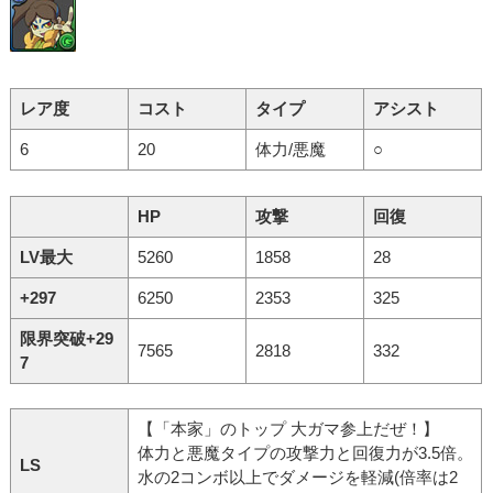
レア度
コスト
タイプ
アシスト
6
20
体力/悪魔
○
HP
攻撃
回復
LV最大
5260
1858
28
+297
6250
2353
325
限界突破+29
7565
2818
332
7
【「本家」のトップ 大ガマ参上だぜ！】
体力と悪魔タイプの攻撃力と回復力が3.5倍。
LS
水の2コンボ以上でダメージを軽減(倍率は2