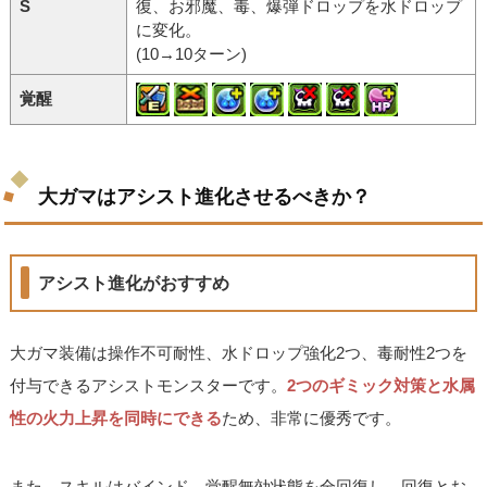
S
復、お邪魔、毒、爆弾ドロップを水ドロップ
に変化。
(10→10ターン)
覚醒
大ガマはアシスト進化させるべきか？
アシスト進化がおすすめ
大ガマ装備は操作不可耐性、水ドロップ強化2つ、毒耐性2つを
付与できるアシストモンスターです。
2つのギミック対策と水属
性の火力上昇を同時にできる
ため、非常に優秀です。
また、スキルはバインド、覚醒無効状態を全回復し、回復とお