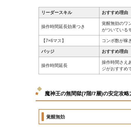
リーダースキル
おすすめ理由
覚醒無効のワ
操作時間延長効果つき
がついている
【7×6マス】
コンボ数が稼
バッジ
おすすめ理由
操作時間さえ
操作時間延長
ジがおすすめ
魔神王の無間獄(7階/7層)の安定攻略
覚醒無効