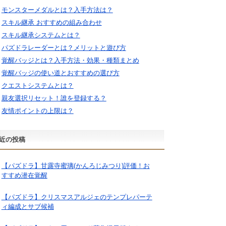
モンスターメダルとは？入手方法は？
スキル継承 おすすめの組み合わせ
スキル継承システムとは？
パズドラレーダーとは？メリットと遊び方
覚醒バッジとは？入手方法・効果・種類まとめ
覚醒バッジの使い道とおすすめの選び方
クエストシステムとは？
親友選択リセット！誰を登録する？
友情ポイントの上限は？
近の投稿
【パズドラ】甘露寺蜜璃(かんろじみつり)評価！お
すすめ潜在覚醒
【パズドラ】クリスマスアルジェのテンプレパーテ
ィ編成とサブ候補