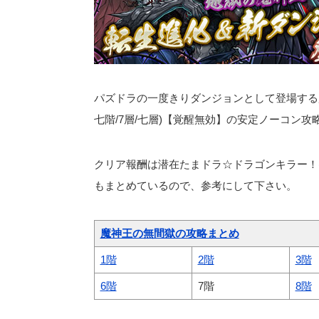
パズドラの一度きりダンジョンとして登場する魔
七階/7層/七層)【覚醒無効】の安定ノーコン攻
クリア報酬は潜在たまドラ☆ドラゴンキラー！
もまとめているので、参考にして下さい。
魔神王の無間獄の攻略まとめ
1階
2階
3階
6階
7階
8階