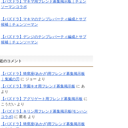
【パズドラ】マキマ用フレンド募集掲示板｜チェン
ソーマンコラボ
【パズドラ】マキマのテンプレパーティ編成とサブ
候補｜チェンソーマン
【パズドラ】デンジのテンプレパーティ編成とサブ
候補｜チェンソーマン
近のコメント
【パズドラ】猗窩座(あかざ)用フレンド募集掲示板
｜鬼滅の刃
に
ジョー
より
【パズドラ】学園キオ用フレンド募集掲示板
に
あ
より
【パズドラ】アグリゲート用フレンド募集掲示板
に
こうだい
より
【パズドラ】キリン用フレンド募集掲示板(モンハン
コラボ)
に
匿名
より
【パズドラ】猗窩座(あかざ)用フレンド募集掲示板