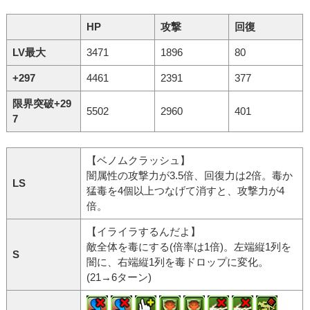
HP
攻撃
回復
LV最大
3471
1896
80
+297
4461
2391
377
限界突破+29
5502
2960
401
7
【ベノムクラッシュ】
闇属性の攻撃力が3.5倍、回復力は2倍。毒か
LS
猛毒を4個以上つなげて消すと、攻撃力が4
倍。
【イライラするんだよ】
敵全体を毒にする(倍率は1倍)。左端縦1列を
S
闇に、右端縦1列を毒ドロップに変化。
(21→6ターン)