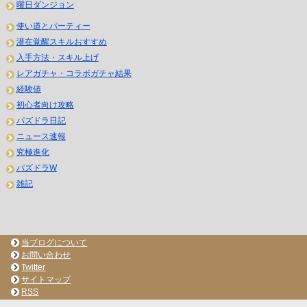
曜日ダンジョン
使い道とパーティー
潜在覚醒スキルおすすめ
入手方法・スキル上げ
レアガチャ・コラボガチャ結果
経験値
初心者向け攻略
パズドラ日記
ニュース速報
究極進化
パズドラW
雑記
当ブログについて
お問い合わせ
Twitter
サイトマップ
RSS