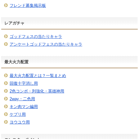
フレンド募集掲示板
レアガチャ
ゴッドフェスの当たりキャラ
アンケートゴッドフェスの当たりキャラ
最大火力配置
最大火力配置とは？一覧まとめ
回復十字消し用
2色コンボ・列強化・英雄神用
2way・二色用
キン肉マン編用
ケプリ用
ヨウユウ用