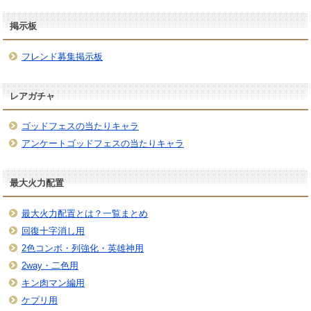
掲示板
フレンド募集掲示板
レアガチャ
ゴッドフェスの当たりキャラ
アンケートゴッドフェスの当たりキャラ
最大火力配置
最大火力配置とは？一覧まとめ
回復十字消し用
2色コンボ・列強化・英雄神用
2way・二色用
キン肉マン編用
ケプリ用