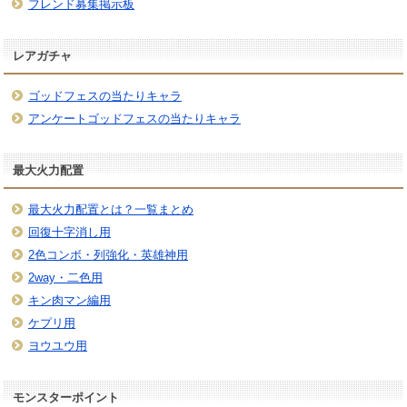
フレンド募集掲示板
レアガチャ
ゴッドフェスの当たりキャラ
アンケートゴッドフェスの当たりキャラ
最大火力配置
最大火力配置とは？一覧まとめ
回復十字消し用
2色コンボ・列強化・英雄神用
2way・二色用
キン肉マン編用
ケプリ用
ヨウユウ用
モンスターポイント