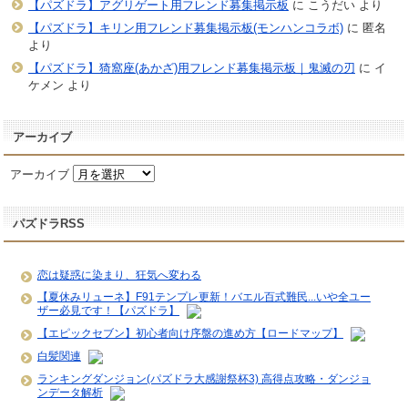
【パズドラ】アグリゲート用フレンド募集掲示板
に
こうだい
より
【パズドラ】キリン用フレンド募集掲示板(モンハンコラボ)
に
匿名
より
【パズドラ】猗窩座(あかざ)用フレンド募集掲示板｜鬼滅の刃
に
イ
ケメン
より
アーカイブ
アーカイブ
パズドラRSS
恋は疑惑に染まり、狂気へ変わる
【夏休みリューネ】F91テンプレ更新！バエル百式難民...いや全ユー
ザー必見です！【パズドラ】
【エピックセブン】初心者向け序盤の進め方【ロードマップ】
白髪関連
ランキングダンジョン(パズドラ大感謝祭杯3) 高得点攻略・ダンジョ
ンデータ解析