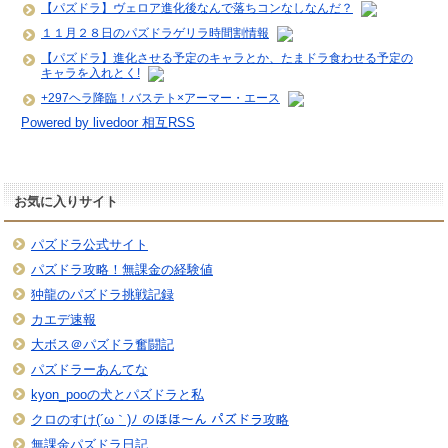
【パズドラ】ヴェロア進化後なんで落ちコンなしなんだ？
１１月２８日のパズドラゲリラ時間割情報
【パズドラ】進化させる予定のキャラとか、たまドラ食わせる予定の
キャラを入れとく!
+297ヘラ降臨！バステト×アーマー・エース
Powered by livedoor 相互RSS
お気に入りサイト
パズドラ公式サイト
パズドラ攻略！無課金の経験値
狆龍のパズドラ挑戦記録
カエデ速報
大ボス＠パズドラ奮闘記
パズドラーあんてな
kyon_pooの犬とパズドラと私
クロのすけ(´ω｀)ﾉ のほほ〜ん パズドラ攻略
無課金パズドラ日記