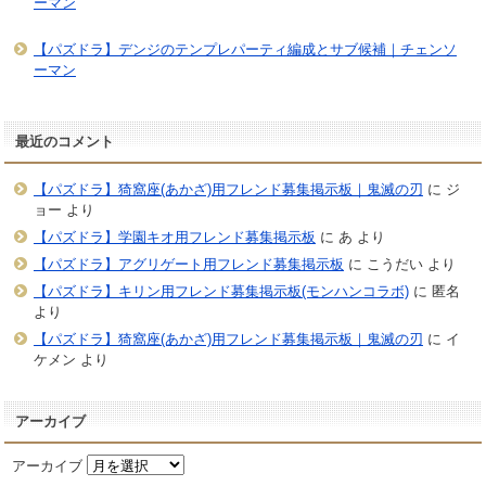
ーマン
【パズドラ】デンジのテンプレパーティ編成とサブ候補｜チェンソ
ーマン
最近のコメント
【パズドラ】猗窩座(あかざ)用フレンド募集掲示板｜鬼滅の刃
に
ジ
ョー
より
【パズドラ】学園キオ用フレンド募集掲示板
に
あ
より
【パズドラ】アグリゲート用フレンド募集掲示板
に
こうだい
より
【パズドラ】キリン用フレンド募集掲示板(モンハンコラボ)
に
匿名
より
【パズドラ】猗窩座(あかざ)用フレンド募集掲示板｜鬼滅の刃
に
イ
ケメン
より
アーカイブ
アーカイブ