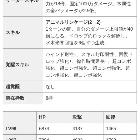
リーダースキル
力が18倍、固定1000万ダメージ。木属性
の全パラメータが2.5倍。
アニマルリンケージ(2→2)
1ターンの間、自分のダメージ上限値が40
スキル
億になる。ドロップのロックを解除し、
水木光闇回復を6個ずつ生成。
バインド耐性+、スキル封印耐性、回復ド
ロップ強化+、操作時間延長+、超コンボ
覚醒スキル
強化、超コンボ強化、超コンボ強化、超
コンボ強化、超コンボ強化
超覚醒
なし
潜在枠数
8枠
HP
攻撃
回復
LV99
6874
4137
1465