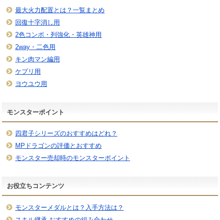
最大火力配置とは？一覧まとめ
回復十字消し用
2色コンボ・列強化・英雄神用
2way・二色用
キン肉マン編用
ケプリ用
ヨウユウ用
モンスターポイント
四君子シリーズのおすすめはどれ？
MPドラゴンの評価とおすすめ
モンスター売却時のモンスターポイント
お役立ちコンテンツ
モンスターメダルとは？入手方法は？
スキル継承 おすすめの組み合わせ