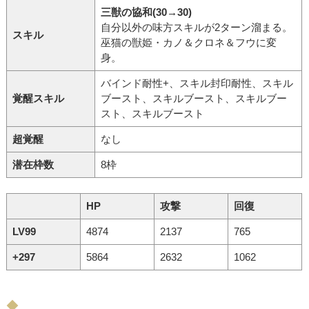
三獣の協和(30→30)
自分以外の味方スキルが2ターン溜まる。
スキル
巫猫の獣姫・カノ＆クロネ＆フウに変
身。
バインド耐性+、スキル封印耐性、スキル
覚醒スキル
ブースト、スキルブースト、スキルブー
スト、スキルブースト
超覚醒
なし
潜在枠数
8枠
HP
攻撃
回復
LV99
4874
2137
765
+297
5864
2632
1062