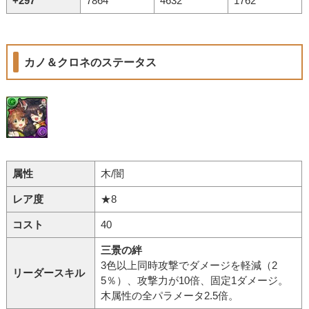
+297
7864
4632
1762
カノ＆クロネのステータス
属性
木/闇
レア度
★8
コスト
40
三景の絆
3色以上同時攻撃でダメージを軽減（2
リーダースキル
5％）、攻撃力が10倍、固定1ダメージ。
木属性の全パラメータ2.5倍。