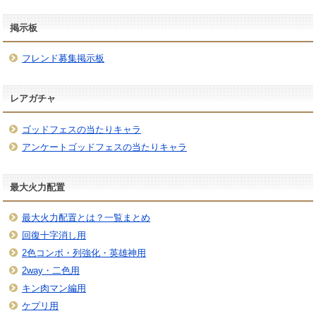
掲示板
フレンド募集掲示板
レアガチャ
ゴッドフェスの当たりキャラ
アンケートゴッドフェスの当たりキャラ
最大火力配置
最大火力配置とは？一覧まとめ
回復十字消し用
2色コンボ・列強化・英雄神用
2way・二色用
キン肉マン編用
ケプリ用