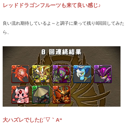
レッドドラゴンフルーツも来て良い感じ♪
良い流れ期待しているよ～と調子に乗って残り8回回してみた
ら、
大ハズレでした(;´▽｀A“