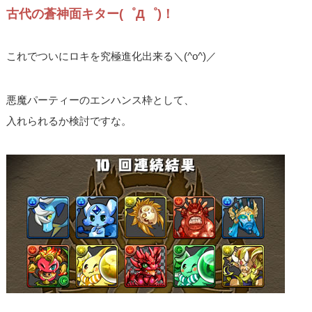
古代の蒼神面キター(゜Д゜)！
これでついにロキを究極進化出来る＼(^o^)／
悪魔パーティーのエンハンス枠として、
入れられるか検討ですな。