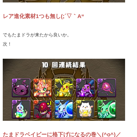
レア進化素材1つも無し(;´▽｀A“
でもたまドラが来たから良いか。
次！
たまドラベイビーに格下げになるの巻＼(^o^)／