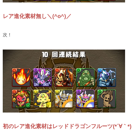
レア進化素材無し＼(^o^)／
次！
初のレア進化素材はレッドドラゴンフルーツ(*´∀｀*)