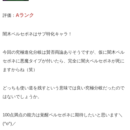
Aランク
評価：
闇木ペルセポネはサブ特化キャラ！
今回の究極進化分岐は賛否両論ありそうですが、仮に闇木ペル
セポネに悪魔タイプが付いたら、完全に闇火ペルセポネが死に
ますからね（笑）
どっちも使い道を残すという意味では良い究極分岐だったので
はないでしょうか。
100点満点の能力は覚醒ペルセポネに期待したいと思います＼
(^o^)／