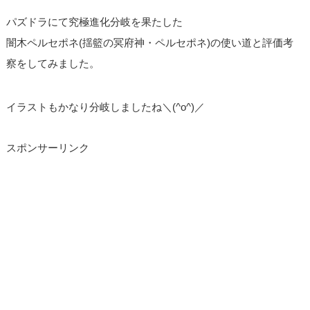
パズドラにて究極進化分岐を果たした
闇木ペルセポネ(揺籃の冥府神・ペルセポネ)の使い道と評価考
察をしてみました。
イラストもかなり分岐しましたね＼(^o^)／
スポンサーリンク