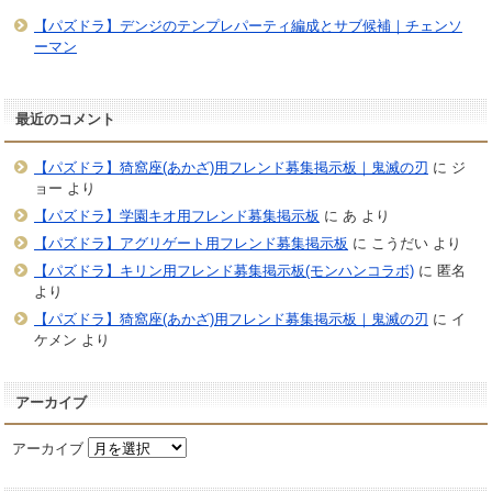
【パズドラ】デンジのテンプレパーティ編成とサブ候補｜チェンソ
ーマン
最近のコメント
【パズドラ】猗窩座(あかざ)用フレンド募集掲示板｜鬼滅の刃
に
ジ
ョー
より
【パズドラ】学園キオ用フレンド募集掲示板
に
あ
より
【パズドラ】アグリゲート用フレンド募集掲示板
に
こうだい
より
【パズドラ】キリン用フレンド募集掲示板(モンハンコラボ)
に
匿名
より
【パズドラ】猗窩座(あかざ)用フレンド募集掲示板｜鬼滅の刃
に
イ
ケメン
より
アーカイブ
アーカイブ