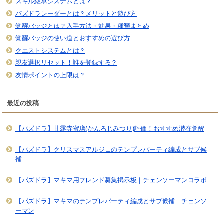
スキル継承システムとは？
パズドラレーダーとは？メリットと遊び方
覚醒バッジとは？入手方法・効果・種類まとめ
覚醒バッジの使い道とおすすめの選び方
クエストシステムとは？
親友選択リセット！誰を登録する？
友情ポイントの上限は？
最近の投稿
【パズドラ】甘露寺蜜璃(かんろじみつり)評価！おすすめ潜在覚醒
【パズドラ】クリスマスアルジェのテンプレパーティ編成とサブ候
補
【パズドラ】マキマ用フレンド募集掲示板｜チェンソーマンコラボ
【パズドラ】マキマのテンプレパーティ編成とサブ候補｜チェンソ
ーマン