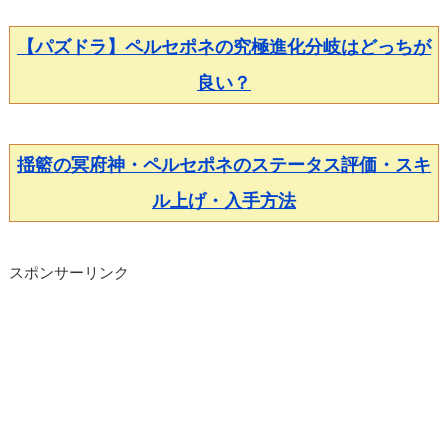
【パズドラ】ペルセポネの究極進化分岐はどっちが
良い？
揺籃の冥府神・ペルセポネのステータス評価・スキ
ル上げ・入手方法
スポンサーリンク