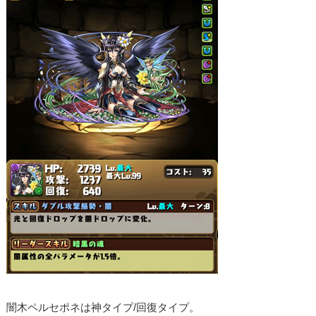
闇木ペルセポネは神タイプ/回復タイプ。