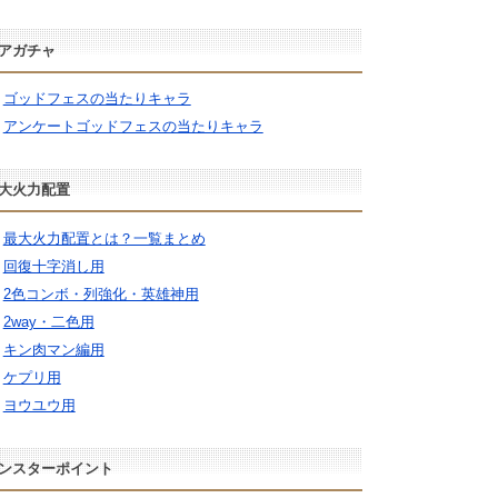
アガチャ
ゴッドフェスの当たりキャラ
アンケートゴッドフェスの当たりキャラ
大火力配置
最大火力配置とは？一覧まとめ
回復十字消し用
2色コンボ・列強化・英雄神用
2way・二色用
キン肉マン編用
ケプリ用
ヨウユウ用
ンスターポイント