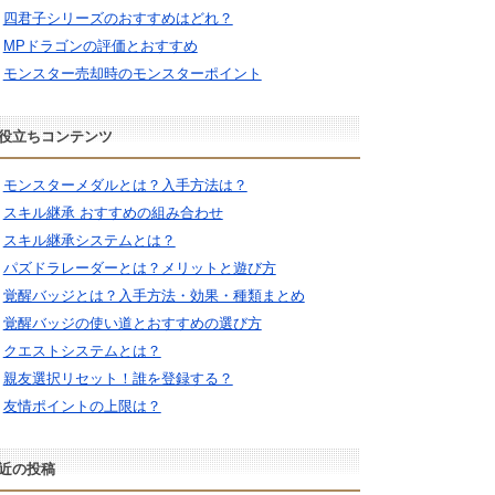
四君子シリーズのおすすめはどれ？
MPドラゴンの評価とおすすめ
モンスター売却時のモンスターポイント
役立ちコンテンツ
モンスターメダルとは？入手方法は？
スキル継承 おすすめの組み合わせ
スキル継承システムとは？
パズドラレーダーとは？メリットと遊び方
覚醒バッジとは？入手方法・効果・種類まとめ
覚醒バッジの使い道とおすすめの選び方
クエストシステムとは？
親友選択リセット！誰を登録する？
友情ポイントの上限は？
近の投稿