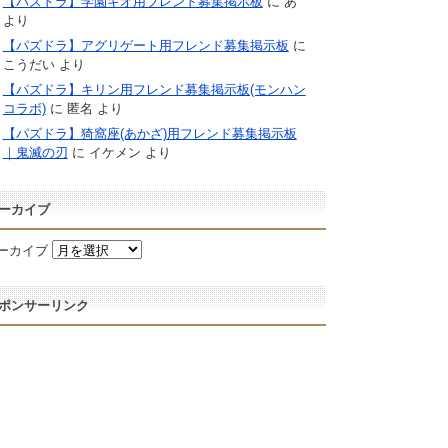
【パズドラ】学園キオ用フレンド募集掲示板
に
あ
より
【パズドラ】アグリゲート用フレンド募集掲示板
に
こうだい
より
【パズドラ】キリン用フレンド募集掲示板(モンハン
コラボ)
に
匿名
より
【パズドラ】猗窩座(あかざ)用フレンド募集掲示板
｜鬼滅の刃
に
イケメン
より
ーカイブ
ーカイブ
ポンサーリンク