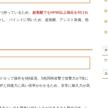
3つ持っているため、
超覚醒でもHP80以上強化を付けれ
かし、バインドに弱いため、超覚醒、アシスト装備、他
ア
ア
ス
ドロップ操作を5秒延長。5色同時攻撃で攻撃力が7倍に
HPと回復力に高い倍率がかかるため、非常に耐久力が高
最大コンボを簡単に組むことができるのも魅力です。し