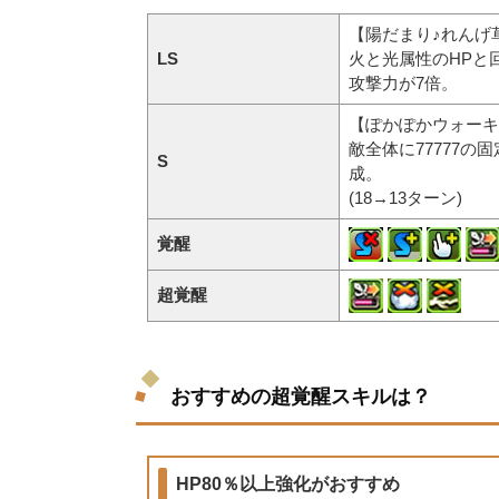
【陽だまり♪れんげ
LS
火と光属性のHPと
攻撃力が7倍。
【ぽかぽかウォーキ
敵全体に77777
S
成。
(18→13ターン)
覚醒
超覚醒
おすすめの超覚醒スキルは？
HP80％以上強化がおすすめ