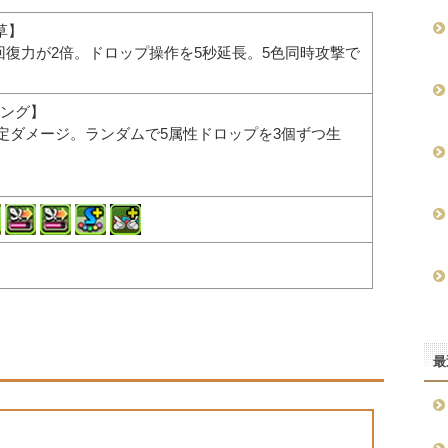
草】
回復力が2倍。ドロップ操作を5秒延長。5色同時攻撃で
ング】
の固定ダメージ。ランダムで5属性ドロップを3個ずつ生
最