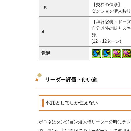
【交易の信条】
LS
ダンジョン潜入時リ
【神器宿装・ドーズ
自分以外の味方スキ
S
身。
(12→12ターン)
覚醒
リーダー評価・使い道
代用としてしか使えない
ポロネはダンジョン潜入時リーダーの時にラン
で、ランク上げ周回でのリーダーとして運用す