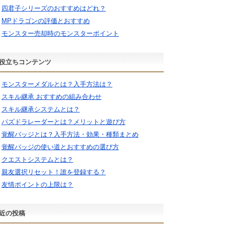
四君子シリーズのおすすめはどれ？
MPドラゴンの評価とおすすめ
モンスター売却時のモンスターポイント
役立ちコンテンツ
モンスターメダルとは？入手方法は？
スキル継承 おすすめの組み合わせ
スキル継承システムとは？
パズドラレーダーとは？メリットと遊び方
覚醒バッジとは？入手方法・効果・種類まとめ
覚醒バッジの使い道とおすすめの選び方
クエストシステムとは？
親友選択リセット！誰を登録する？
友情ポイントの上限は？
近の投稿