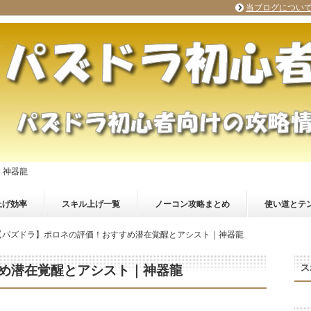
当ブログについ
｜神器龍
上げ効率
スキル上げ一覧
ノーコン攻略まとめ
使い道とテ
【パズドラ】ポロネの評価！おすすめ潜在覚醒とアシスト｜神器龍
ス
め潜在覚醒とアシスト｜神器龍