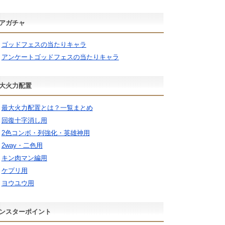
アガチャ
ゴッドフェスの当たりキャラ
アンケートゴッドフェスの当たりキャラ
大火力配置
最大火力配置とは？一覧まとめ
回復十字消し用
2色コンボ・列強化・英雄神用
2way・二色用
キン肉マン編用
ケプリ用
ヨウユウ用
ンスターポイント